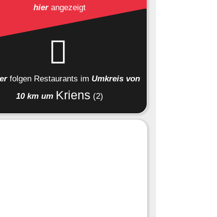
hier
angezeigt
ier
folgen
Restaurants
im
Umkreis von
Kriens
10 km um
(2)