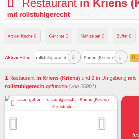
Restaurant
in Kriens (
mit rollstuhlgerecht
Art der Küche
Gerichte
Mahlzeiten
Buffet
Hunde erlaubt
Kapazität
Sitzplätze im Freien
Aktive
Filter:
rollstuhlgerecht
Kriens (Kriens)
a
1
Restaurant
in Kriens (Kriens)
und 2 in Umgebung
mit
rollstuhlgerecht
gefunden
(von 20901)
Res