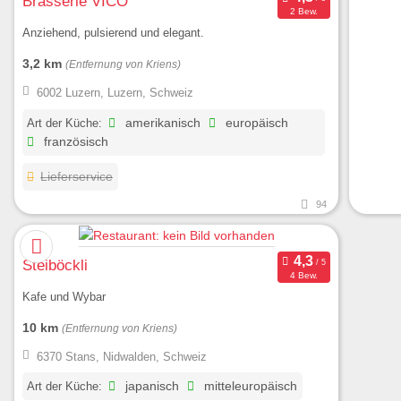
Brasserie VICO
2 Bew.
Anziehend, pulsierend und elegant.
3,2 km
(Entfernung von Kriens)
6002 Luzern, Luzern, Schweiz
Art der Küche:
amerikanisch
europäisch
französisch
Lieferservice
94
Steiböckli
4 Bew.
Kafe und Wybar
10 km
(Entfernung von Kriens)
6370 Stans, Nidwalden, Schweiz
Art der Küche:
japanisch
mitteleuropäisch