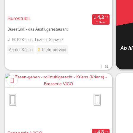
Burestübli
1 Bew.
Burestübli - das Ausflugsrestaurant
6010 Kriens, Luzern, Schweiz
Ab h
Art der Küche
Lieferservice
91