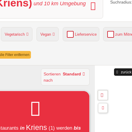
Kriens)
Suchradius
und
10
km Umgebung
Vegetarisch
Vegan
Lieferservice
zum Mit
grüner Gastgarten
Parkplätze verfügbar
lle Filter entfernen
zurück
Sortieren
Standard
nach
Kriens
taurants
in
(1)
werden
bis