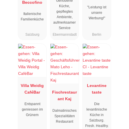
Gehobene
Beccofino
"
Küche,
"Leistung ist
gepflegtes
unsere
Italienische
Ambiente,
Werbung!"
Familienküche
aufmerksamer
Service
Salzburg
Ebermannstadt
Berlin
Villa Weidig
Levantine
CaféBar
Fischrestaur
taste
ant Kaj
Entspannt
Die
geniessen im
levantinische
Dalmatinisches
Grünem
Küche in
Spezialitäten
Salzburg.
Restaurant
Fresh. Healthy.