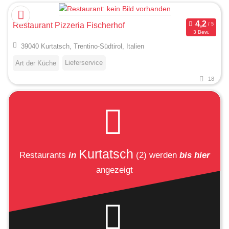
Restaurant Pizzeria Fischerhof
3 Bew.
39040 Kurtatsch, Trentino-Südtirol, Italien
Lieferservice
Art der Küche
18
Kurtatsch
Restaurants
in
(2)
werden
bis hier
angezeigt