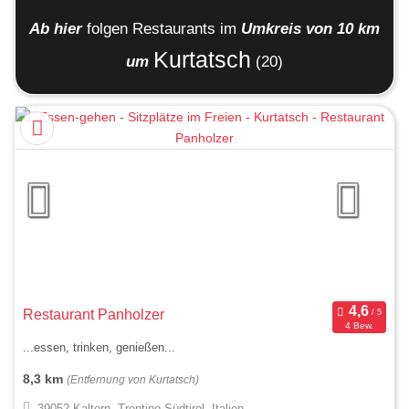
Ab hier
folgen
Restaurants
im
Umkreis von 10 km
Kurtatsch
um
(20)
Restaurant Panholzer
4 Bew.
...essen, trinken, genießen...
8,3 km
(Entfernung von Kurtatsch)
39052 Kaltern, Trentino-Südtirol, Italien