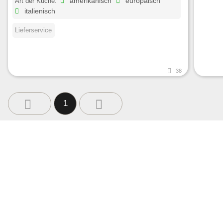
Art der Küche:
amerikanisch
europäisch
italienisch
Lieferservice
38
1