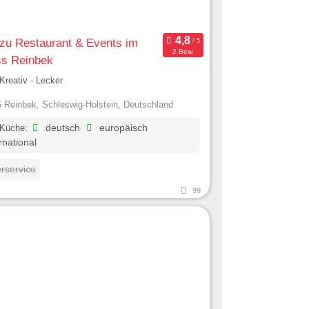
zu Restaurant & Events im
2 Bew.
ss Reinbek
 Kreativ - Lecker
 Reinbek, Schleswig-Holstein, Deutschland
 Küche:
deutsch
europäisch
rnational
erservice
99