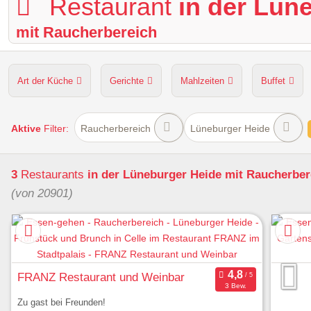
Restaurant
in der Lün
mit Raucherbereich
Art der Küche
Gerichte
Mahlzeiten
Buffet
Hunde erlaubt
Kapazität
Sitzplätze im Freien
Aktive
Filter:
Raucherbereich
Lüneburger Heide
3
Restaurants
in der Lüneburger Heide
mit Raucherber
(von 20901)
FRANZ Restaurant und Weinbar
3 Bew.
Zu gast bei Freunden!