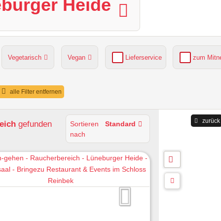
eburger Heide
Vegetarisch
Vegan
Lieferservice
zum Mit
grüner Gastgarten
Parkplätze verfügbar
alle Filter entfernen
zurück
eich
gefunden
Sortieren
Standard
nach