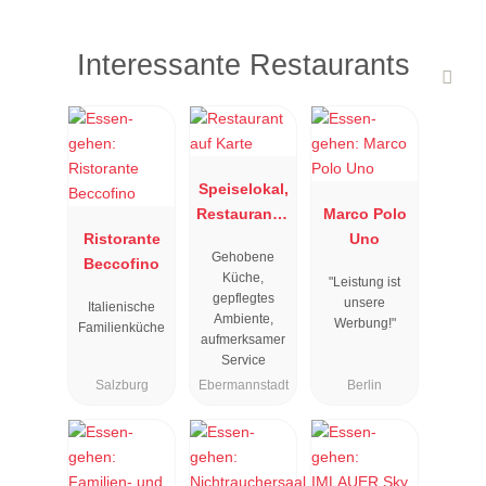
Interessante Restaurants
Speiselokal,
Restaurant "
Marco Polo
Ristorante
Resengoerg
Uno
Gehobene
Beccofino
"
Küche,
"Leistung ist
gepflegtes
unsere
Italienische
Ambiente,
Werbung!"
Familienküche
aufmerksamer
Service
Salzburg
Ebermannstadt
Berlin