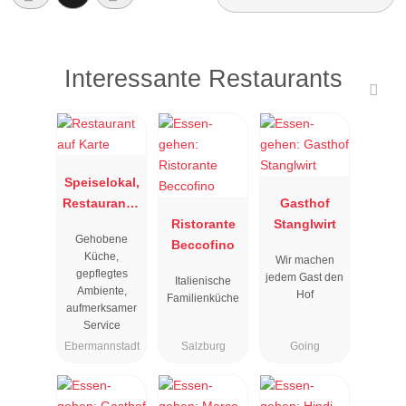
Interessante Restaurants
Speiselokal,
Restaurant "
Gasthof
Resengoerg
Ristorante
Stanglwirt
Gehobene
"
Beccofino
Küche,
Wir machen
gepflegtes
jedem Gast den
Italienische
Ambiente,
Hof
Familienküche
aufmerksamer
Service
Ebermannstadt
Salzburg
Going