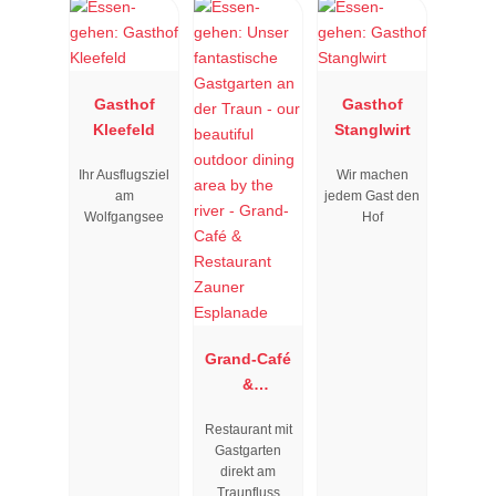
Gasthof
Gasthof
Kleefeld
Stanglwirt
Ihr Ausflugsziel
Wir machen
am
jedem Gast den
Wolfgangsee
Hof
Grand-Café
&
Restaurant
Restaurant mit
Zauner
Gastgarten
Esplanade
direkt am
Traunfluss