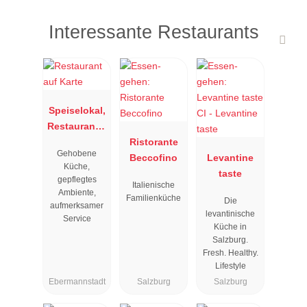
Interessante Restaurants
Speiselokal,
Restaurant "
Resengoerg
Ristorante
Gehobene
"
Beccofino
Levantine
Küche,
taste
gepflegtes
Italienische
Ambiente,
Familienküche
Die
aufmerksamer
levantinische
Service
Küche in
Salzburg.
Fresh. Healthy.
Lifestyle
Ebermannstadt
Salzburg
Salzburg