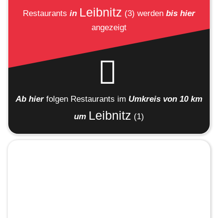
Leibnitz
Restaurants
in
(3)
werden
bis hier
angezeigt
Ab hier
folgen
Restaurants
im
Umkreis von 10 km
Leibnitz
um
(1)