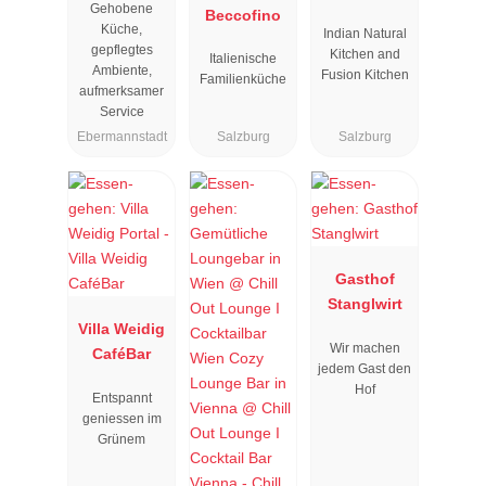
Gehobene
"
Beccofino
Küche,
Indian Natural
gepflegtes
Kitchen and
Italienische
Ambiente,
Fusion Kitchen
Familienküche
aufmerksamer
Service
Ebermannstadt
Salzburg
Salzburg
Gasthof
Stanglwirt
Villa Weidig
Wir machen
CaféBar
jedem Gast den
Hof
Entspannt
geniessen im
Grünem