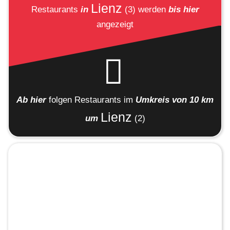
Lienz
Restaurants
in
(3)
werden
bis hier
angezeigt
Ab hier
folgen
Restaurants
im
Umkreis von 10 km
Lienz
um
(2)