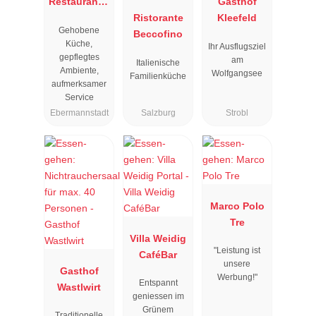
Restaurant "
Gasthof
Resengoerg
Ristorante
Kleefeld
Gehobene
"
Beccofino
Küche,
Ihr Ausflugsziel
gepflegtes
am
Italienische
Ambiente,
Wolfgangsee
Familienküche
aufmerksamer
Service
Ebermannstadt
Salzburg
Strobl
Marco Polo
Tre
Villa Weidig
"Leistung ist
CaféBar
unsere
Gasthof
Werbung!"
Entspannt
Wastlwirt
geniessen im
Grünem
Traditionelle