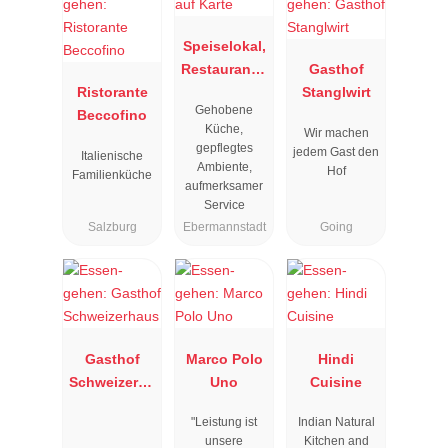
Speiselokal,
Restaurant "
Gasthof
Ristorante
Resengoerg
Stanglwirt
Gehobene
Beccofino
"
Küche,
Wir machen
gepflegtes
jedem Gast den
Italienische
Ambiente,
Hof
Familienküche
aufmerksamer
Service
Salzburg
Ebermannstadt
Going
Gasthof
Marco Polo
Hindi
Schweizerha
Uno
Cuisine
us
"Leistung ist
Indian Natural
unsere
Kitchen and