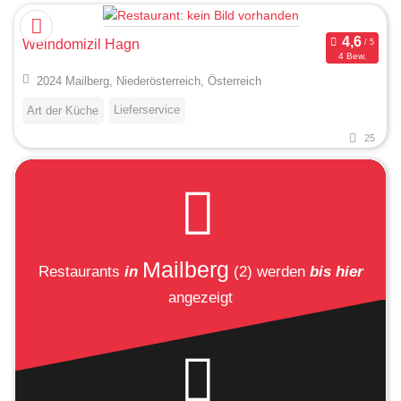
Weindomizil Hagn
4 Bew.
2024 Mailberg, Niederösterreich, Österreich
Lieferservice
Art der Küche
25
Mailberg
Restaurants
in
(2)
werden
bis hier
angezeigt