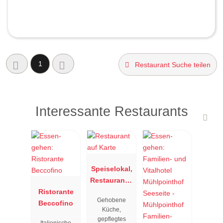
1
Restaurant Suche teilen
Interessante Restaurants
Speiselokal,
Restaurant "
Ristorante
Resengoerg
Gehobene
Beccofino
"
Küche,
gepflegtes
Italienische