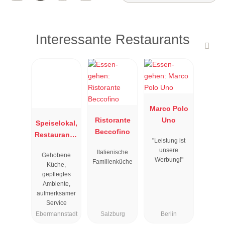
Interessante Restaurants
Marco Polo
Ristorante
Uno
Speiselokal,
Beccofino
Restaurant "
"Leistung ist
Resengoerg
unsere
Italienische
Gehobene
"
Werbung!"
Familienküche
Küche,
gepflegtes
Ambiente,
aufmerksamer
Service
Ebermannstadt
Salzburg
Berlin