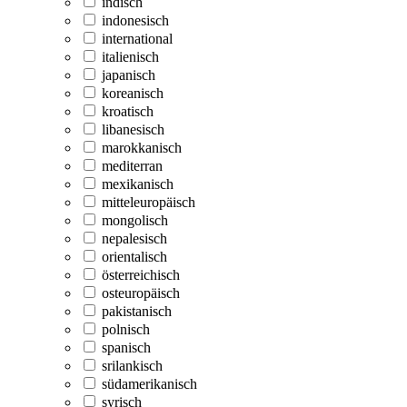
indisch
indonesisch
international
italienisch
japanisch
koreanisch
kroatisch
libanesisch
marokkanisch
mediterran
mexikanisch
mitteleuropäisch
mongolisch
nepalesisch
orientalisch
österreichisch
osteuropäisch
pakistanisch
polnisch
spanisch
srilankisch
südamerikanisch
syrisch