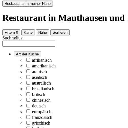
Restaurants in meiner Nähe
Restaurant
in Mauthausen
und
Filtern
0
Karte
Nähe
Sortieren
Suchradius:
Art der Küche
afrikanisch
amerikanisch
arabisch
asiatisch
australisch
brasilianisch
britisch
chinesisch
deutsch
europäisch
französisch
griechisch