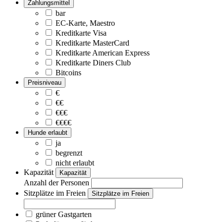
Zahlungsmittel
bar
EC-Karte, Maestro
Kreditkarte Visa
Kreditkarte MasterCard
Kreditkarte American Express
Kreditkarte Diners Club
Bitcoins
Preisniveau
€
€€
€€€
€€€€
Hunde erlaubt
ja
begrenzt
nicht erlaubt
Kapazität
Kapazität
Anzahl der Personen
Sitzplätze im Freien
Sitzplätze im Freien
grüner Gastgarten