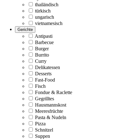
thailändisch
türkisch
ungarisch
vietnamesisch
Gerichte
Antipasti
Barbecue
Burger
Burrito
Curry
Delikatessen
Desserts
Fast-Food
Fisch
Fondue & Raclette
Gegrilltes
Hausmannskost
Meeresfrüchte
Pasta & Nudeln
Pizza
Schnitzel
Suppen