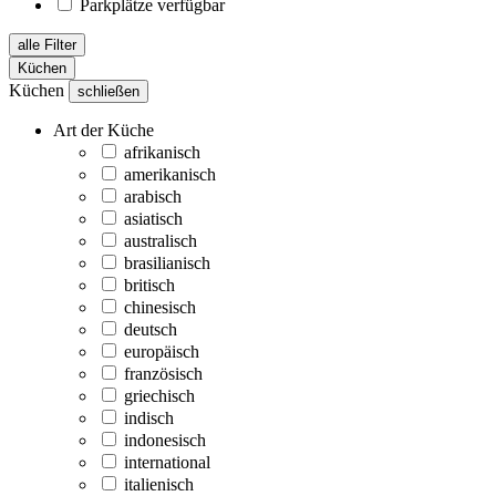
Parkplätze verfügbar
alle Filter
Küchen
Küchen
schließen
Art der Küche
afrikanisch
amerikanisch
arabisch
asiatisch
australisch
brasilianisch
britisch
chinesisch
deutsch
europäisch
französisch
griechisch
indisch
indonesisch
international
italienisch