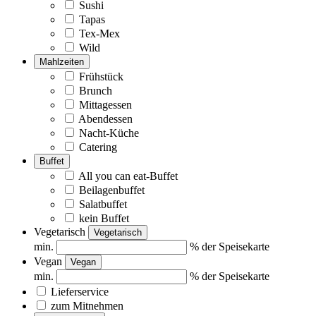
Sushi
Tapas
Tex-Mex
Wild
Mahlzeiten
Frühstück
Brunch
Mittagessen
Abendessen
Nacht-Küche
Catering
Buffet
All you can eat-Buffet
Beilagenbuffet
Salatbuffet
kein Buffet
Vegetarisch
Vegetarisch
min.
% der Speisekarte
Vegan
Vegan
min.
% der Speisekarte
Lieferservice
zum Mitnehmen