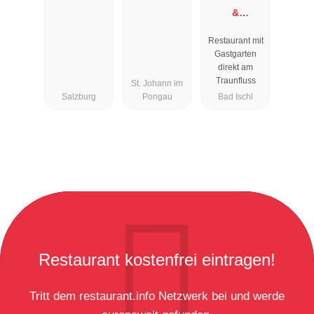
&
Restaurant
Restaurant mit
Zauner
Gastgarten
Esplanade
direkt am
Traunfluss
St. Johann im
Salzburg
Pongau
Bad Ischl
Restaurant kostenfrei eintragen!
Tritt dem restaurant.info Netzwerk bei und werde