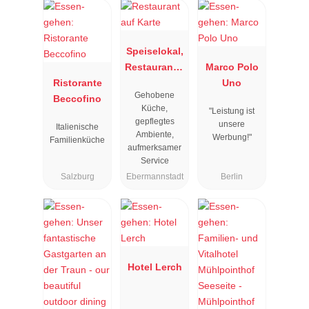
Speiselokal,
Restaurant "
Marco Polo
Ristorante
Resengoerg
Uno
Gehobene
Beccofino
"
Küche,
"Leistung ist
gepflegtes
unsere
Italienische
Ambiente,
Werbung!"
Familienküche
aufmerksamer
Service
Salzburg
Ebermannstadt
Berlin
Hotel Lerch