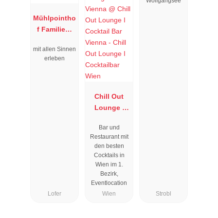
Wolfgangsee
Mühlpointho
f Familien-
Vitalhotel
mit allen Sinnen
erleben
Chill Out
Lounge I
Cocktailbar
Bar und
Wien
Restaurant mit
den besten
Cocktails in
Wien im 1.
Bezirk,
Eventlocation
Lofer
Wien
Strobl