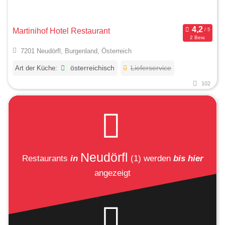
Martinihof Hotel Restaurant
2 Bew.
7201 Neudörfl, Burgenland, Österreich
Art der Küche:
österreichisch
Lieferservice
102
Neudörfl
Restaurants
in
(1)
werden
bis hier
angezeigt