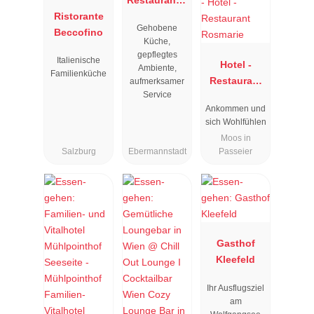
Ristorante
Resengoerg
Gehobene
Beccofino
"
Küche,
gepflegtes
Italienische
Hotel -
Ambiente,
Familienküche
Restaurant
aufmerksamer
Service
Rosmarie
Ankommen und
sich Wohlfühlen
Moos in
Salzburg
Ebermannstadt
Passeier
Gasthof
Kleefeld
Ihr Ausflugsziel
am