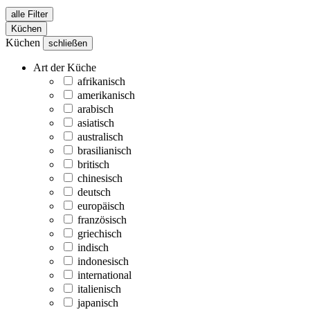
alle Filter
Küchen
Küchen
schließen
Art der Küche
afrikanisch
amerikanisch
arabisch
asiatisch
australisch
brasilianisch
britisch
chinesisch
deutsch
europäisch
französisch
griechisch
indisch
indonesisch
international
italienisch
japanisch