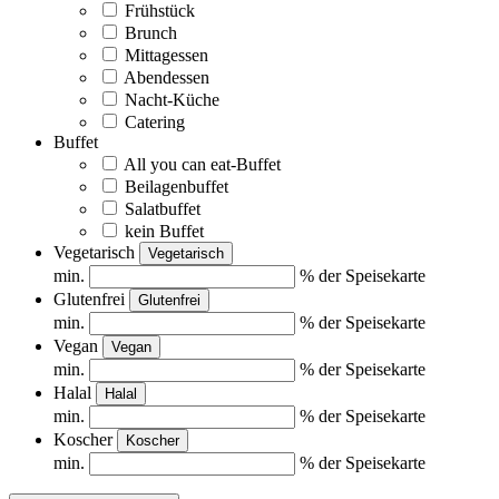
Frühstück
Brunch
Mittagessen
Abendessen
Nacht-Küche
Catering
Buffet
All you can eat-Buffet
Beilagenbuffet
Salatbuffet
kein Buffet
Vegetarisch
Vegetarisch
min.
% der Speisekarte
Glutenfrei
Glutenfrei
min.
% der Speisekarte
Vegan
Vegan
min.
% der Speisekarte
Halal
Halal
min.
% der Speisekarte
Koscher
Koscher
min.
% der Speisekarte