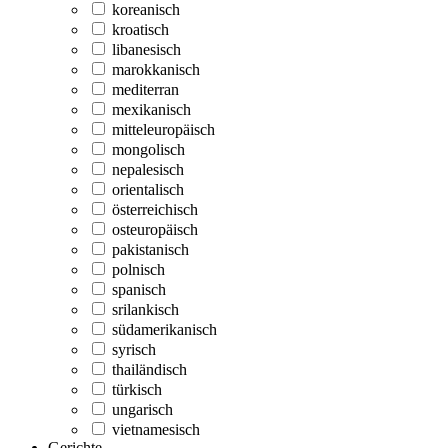
koreanisch
kroatisch
libanesisch
marokkanisch
mediterran
mexikanisch
mitteleuropäisch
mongolisch
nepalesisch
orientalisch
österreichisch
osteuropäisch
pakistanisch
polnisch
spanisch
srilankisch
südamerikanisch
syrisch
thailändisch
türkisch
ungarisch
vietnamesisch
Gerichte