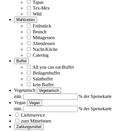
Tapas
Tex-Mex
Wild
Mahlzeiten
Frühstück
Brunch
Mittagessen
Abendessen
Nacht-Küche
Catering
Buffet
All you can eat-Buffet
Beilagenbuffet
Salatbuffet
kein Buffet
Vegetarisch
Vegetarisch
min.
% der Speisekarte
Vegan
Vegan
min.
% der Speisekarte
Lieferservice
zum Mitnehmen
Zahlungsmittel