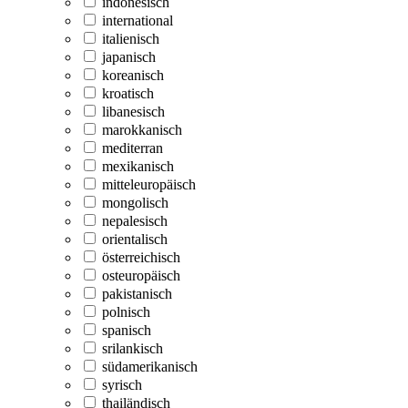
indonesisch
international
italienisch
japanisch
koreanisch
kroatisch
libanesisch
marokkanisch
mediterran
mexikanisch
mitteleuropäisch
mongolisch
nepalesisch
orientalisch
österreichisch
osteuropäisch
pakistanisch
polnisch
spanisch
srilankisch
südamerikanisch
syrisch
thailändisch