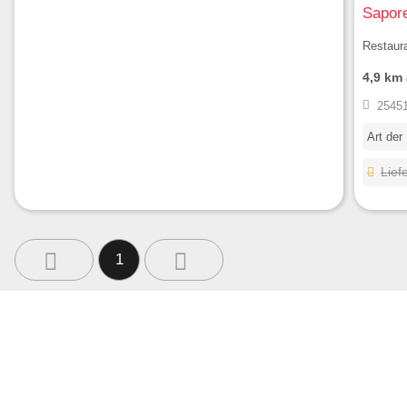
Sapor
Restaura
4,9 km
25451
Art der
Lief
1