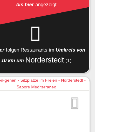
bis hier
angezeigt
ier
folgen
Restaurants
im
Umkreis von
Norderstedt
10 km um
(1)