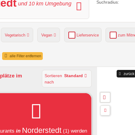
tedt
Suchradius:
und
10
km Umgebung
Vegetarisch
Vegan
Lieferservice
zum Mit
grüner Gastgarten
Parkplätze verfügbar
alle Filter entfernen
zurück
zplätze im
Sortieren
Standard
nach
Norderstedt
urants
in
(1)
werden