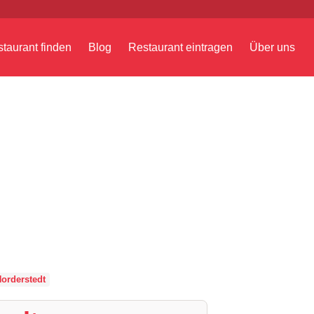
taurant finden
Blog
Restaurant eintragen
Über uns
orderstedt