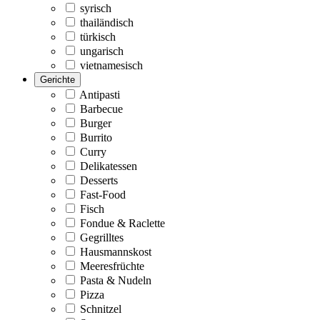
syrisch
thailändisch
türkisch
ungarisch
vietnamesisch
Gerichte
Antipasti
Barbecue
Burger
Burrito
Curry
Delikatessen
Desserts
Fast-Food
Fisch
Fondue & Raclette
Gegrilltes
Hausmannskost
Meeresfrüchte
Pasta & Nudeln
Pizza
Schnitzel