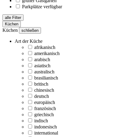
grüner Gastgarten
Parkplätze verfügbar
alle Filter
Küchen
Küchen
schließen
Art der Küche
afrikanisch
amerikanisch
arabisch
asiatisch
australisch
brasilianisch
britisch
chinesisch
deutsch
europäisch
französisch
griechisch
indisch
indonesisch
international