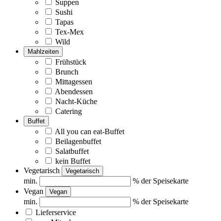
Suppen
Sushi
Tapas
Tex-Mex
Wild
Mahlzeiten
Frühstück
Brunch
Mittagessen
Abendessen
Nacht-Küche
Catering
Buffet
All you can eat-Buffet
Beilagenbuffet
Salatbuffet
kein Buffet
Vegetarisch
Vegetarisch
min.
% der Speisekarte
Vegan
Vegan
min.
% der Speisekarte
Lieferservice