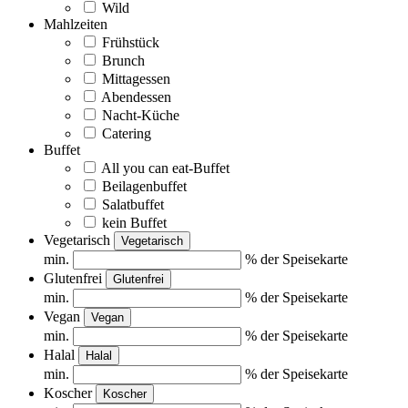
Wild
Mahlzeiten
Frühstück
Brunch
Mittagessen
Abendessen
Nacht-Küche
Catering
Buffet
All you can eat-Buffet
Beilagenbuffet
Salatbuffet
kein Buffet
Vegetarisch
Vegetarisch
min.
% der Speisekarte
Glutenfrei
Glutenfrei
min.
% der Speisekarte
Vegan
Vegan
min.
% der Speisekarte
Halal
Halal
min.
% der Speisekarte
Koscher
Koscher