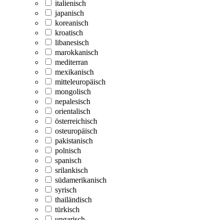
italienisch
japanisch
koreanisch
kroatisch
libanesisch
marokkanisch
mediterran
mexikanisch
mitteleuropäisch
mongolisch
nepalesisch
orientalisch
österreichisch
osteuropäisch
pakistanisch
polnisch
spanisch
srilankisch
südamerikanisch
syrisch
thailändisch
türkisch
ungarisch