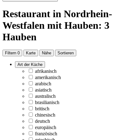
Restaurant
in Nordrhein-
Westfalen
mit Hauben: 3
Hauben
Filtern
0
Karte
Nähe
Sortieren
Art der Küche
afrikanisch
amerikanisch
arabisch
asiatisch
australisch
brasilianisch
britisch
chinesisch
deutsch
europäisch
französisch
griechisch