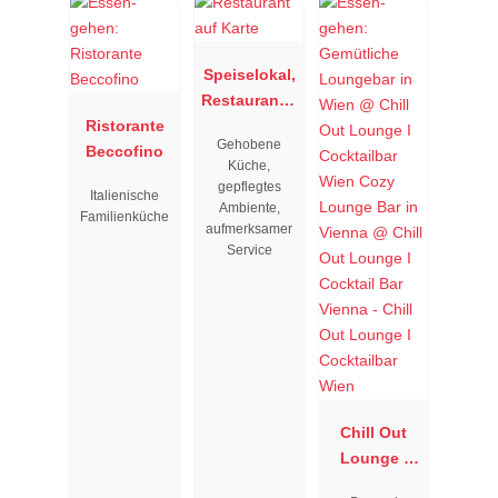
Speiselokal,
Restaurant "
Ristorante
Resengoerg
Gehobene
Beccofino
"
Küche,
gepflegtes
Italienische
Ambiente,
Familienküche
aufmerksamer
Service
Chill Out
Lounge I
Cocktailbar