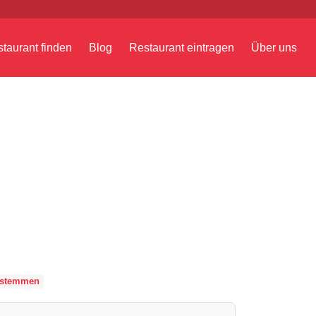
taurant finden
Blog
Restaurant eintragen
Über uns
dstemmen