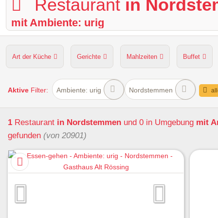
Restaurant
in Nordst
mit Ambiente: urig
Art der Küche
Gerichte
Mahlzeiten
Buffet
Hunde erlaubt
Kapazität
Sitzplätze im Freien
Aktive
Filter:
Ambiente: urig
Nordstemmen
al
1
Restaurant
in Nordstemmen
und 0 in Umgebung
mit A
gefunden
(von 20901)