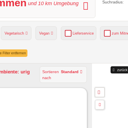
emmen
Suchradius:
und
10
km Umgebung
Vegetarisch
Vegan
Lieferservice
zum Mit
grüner Gastgarten
Parkplätze verfügbar
le Filter entfernen
zurück
mbiente: urig
Sortieren
Standard
nach