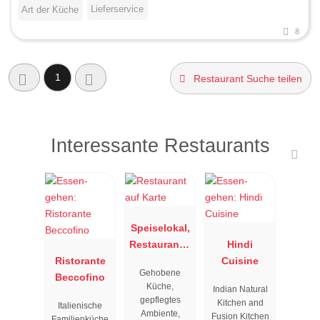
Lieferservice
Art der Küche
8
1
Restaurant Suche teilen
Interessante Restaurants
Speiselokal,
Restaurant "
Hindi
Ristorante
Resengoerg
Cuisine
Gehobene
Beccofino
"
Küche,
Indian Natural
gepflegtes
Kitchen and
Italienische
Ambiente,
Fusion Kitchen
Familienküche