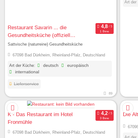
Art der
Restaurant Savarin ... die
1 Bew.
Gesundheitsküche (offiziell
anerkannt & zertifiziert)
Sattvische (naturreine) Gesundheitsküche
67098 Bad Dürkheim, Rheinland-Pfalz, Deutschland
Art der Küche:
deutsch
europäisch
international
Lieferservice
89
K - Das Restaurant im Hotel
Die Al
3 Bew.
Fronmühle
67098
67098 Bad Dürkheim, Rheinland-Pfalz, Deutschland
Art der