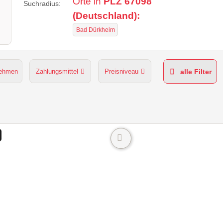
Orte in
PLZ 67098
Suchradius:
(Deutschland):
Bad Dürkheim
nehmen
Zahlungsmittel
Preisniveau
alle Filter