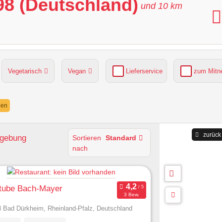
98 (Deutschland)
und
10
km
Vegetarisch
Vegan
Lieferservice
zum Mit
grüner Gastgarten
Parkplätze verfügbar
nen
zurück
mgebung
Sortieren
Standard
nach
tube Bach-Mayer
3 Bew.
 Bad Dürkheim, Rheinland-Pfalz, Deutschland