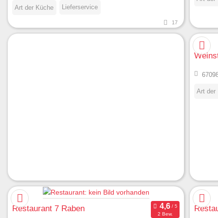
Lieferservice
Art der Küche
17
Weins
67098
Art der
Restaurant 7 Raben
Restau
2 Bew.