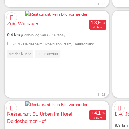
83
Zum Woibauer
4 Bew.
9,4 km
(Entfernung von PLZ 67098)
67146 Deidesheim, Rheinland-Pfalz, Deutschland
Lieferservice
Art der Küche
22
Restaurant St. Urban im Hotel
L.A. J
3 Bew.
Deidesheimer Hof
9,3 km