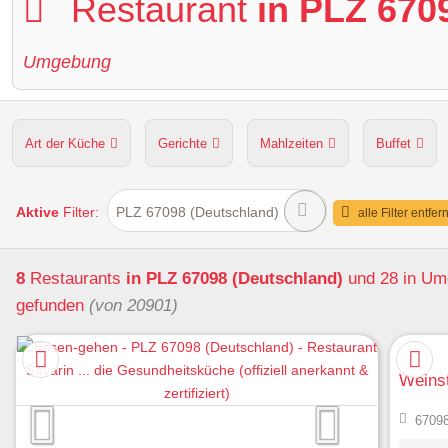
Restaurant
in PLZ 670
Umgebung
Art der Küche
Gerichte
Mahlzeiten
Buffet
Hunde erlaubt
Kapazität
Sitzplätze im Freien
Aktive
Filter:
PLZ 67098 (Deutschland)
alle Filter entfer
8
Restaurants
in PLZ 67098 (Deutschland)
und 28 in U
gefunden
(von 20901)
Weins
67098