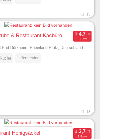
13
tube & Restaurant Käsbüro
2 Bew.
 Bad Dürkheim, Rheinland-Pfalz, Deutschland
Lieferservice
 Küche
13
rant Honigsäckel
2 Bew.