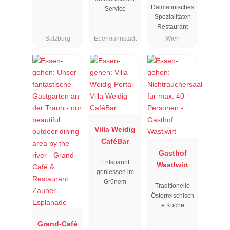
Dalmatinisches
Service
Spezialitäten
Restaurant
Salzburg
Ebermannstadt
Wien
Villa Weidig
CaféBar
Gasthof
Entspannt
Wastlwirt
geniessen im
Grünem
Traditionelle
Österreischisch
e Küche
Grand-Café