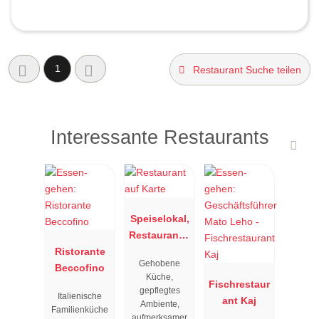
1
Restaurant Suche teilen
Interessante Restaurants
Speiselokal,
Restaurant "
Ristorante
Resengoerg
Gehobene
Beccofino
"
Küche,
Fischrestaur
gepflegtes
Italienische
ant Kaj
Ambiente,
Familienküche
aufmerksamer