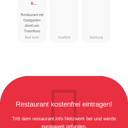
&
Restaurant
Restaurant mit
Zauner
Gastgarten
Esplanade
direkt am
Traunfluss
Bad Ischl
Saalfeld
Salzburg
Restaurant kostenfrei eintragen!
Tritt dem restaurant.info Netzwerk bei und werde
europaweit gefunden.