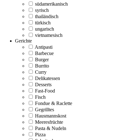
südamerikanisch
syrisch
thailändisch
türkisch
ungarisch
vietnamesisch
Gerichte
Antipasti
Barbecue
Burger
Burrito
Curry
Delikatessen
Desserts
Fast-Food
Fisch
Fondue & Raclette
Gegrilltes
Hausmannskost
Meeresfrüchte
Pasta & Nudeln
Pizza