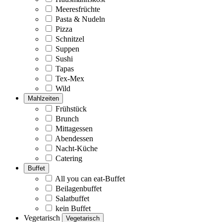
Meeresfrüchte
Pasta & Nudeln
Pizza
Schnitzel
Suppen
Sushi
Tapas
Tex-Mex
Wild
Mahlzeiten
Frühstück
Brunch
Mittagessen
Abendessen
Nacht-Küche
Catering
Buffet
All you can eat-Buffet
Beilagenbuffet
Salatbuffet
kein Buffet
Vegetarisch
Vegetarisch