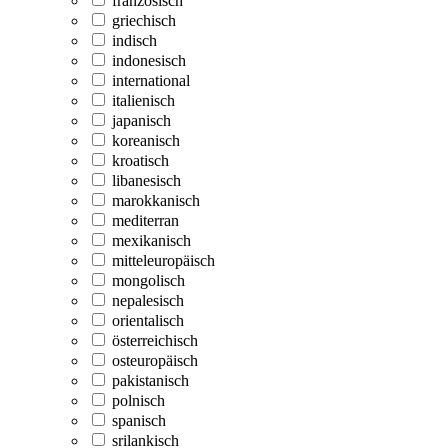
französisch
griechisch
indisch
indonesisch
international
italienisch
japanisch
koreanisch
kroatisch
libanesisch
marokkanisch
mediterran
mexikanisch
mitteleuropäisch
mongolisch
nepalesisch
orientalisch
österreichisch
osteuropäisch
pakistanisch
polnisch
spanisch
srilankisch