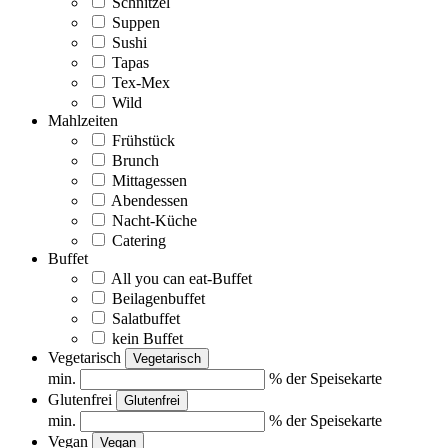
Schnitzel
Suppen
Sushi
Tapas
Tex-Mex
Wild
Mahlzeiten
Frühstück
Brunch
Mittagessen
Abendessen
Nacht-Küche
Catering
Buffet
All you can eat-Buffet
Beilagenbuffet
Salatbuffet
kein Buffet
Vegetarisch
Vegetarisch
min.
% der Speisekarte
Glutenfrei
Glutenfrei
min.
% der Speisekarte
Vegan
Vegan