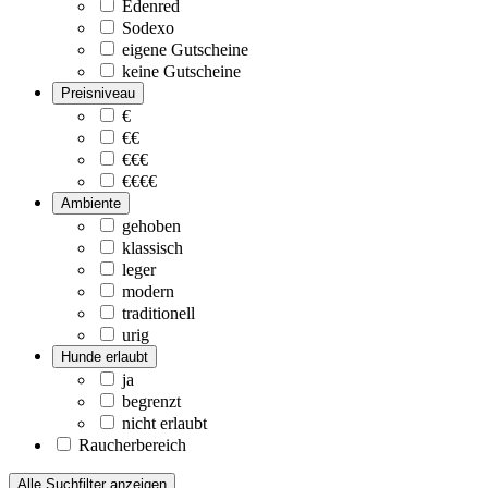
Edenred
Sodexo
eigene Gutscheine
keine Gutscheine
Preisniveau
€
€€
€€€
€€€€
Ambiente
gehoben
klassisch
leger
modern
traditionell
urig
Hunde erlaubt
ja
begrenzt
nicht erlaubt
Raucherbereich
Alle Suchfilter anzeigen