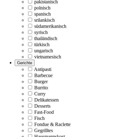
pakistanisch
polnisch
spanisch
srilankisch
südamerikanisch
syrisch
thailändisch
türkisch
ungarisch
vietnamesisch
Gerichte
Antipasti
Barbecue
Burger
Burrito
Curry
Delikatessen
Desserts
Fast-Food
Fisch
Fondue & Raclette
Gegrilltes
Hausmannskost