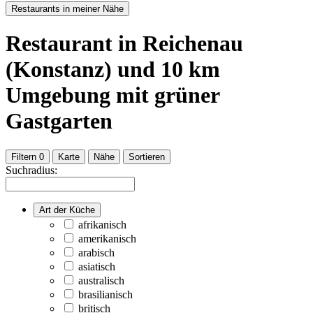
Restaurants in meiner Nähe
Restaurant
in Reichenau
(Konstanz)
und
10
km
Umgebung
mit grüner
Gastgarten
Filtern
0
Karte
Nähe
Sortieren
Suchradius:
Art der Küche
afrikanisch
amerikanisch
arabisch
asiatisch
australisch
brasilianisch
britisch