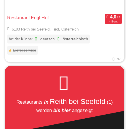
Restaurant Engl Hof
4 Bew.
6103 Reith bei Seefeld, Tirol, Österreich
Art der Küche:
deutsch
österreichisch
Lieferservice
97
Reith bei Seefeld
Restaurants
in
(1)
werden
bis hier
angezeigt