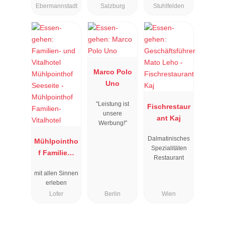
Ebermannstadt
Salzburg
Stuhlfelden
Marco Polo
Uno
"Leistung ist
Fischrestaur
unsere
ant Kaj
Werbung!"
Dalmatinisches
Mühlpointho
Spezialitäten
f Familien-
Restaurant
Vitalhotel
mit allen Sinnen
erleben
Lofer
Berlin
Wien