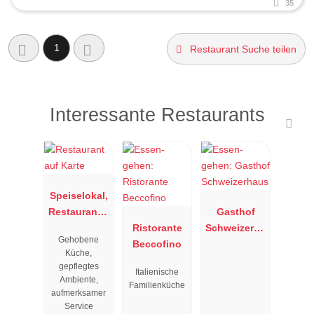
35
1
Restaurant Suche teilen
Interessante Restaurants
Speiselokal,
Restaurant "
Gasthof
Resengoerg
Ristorante
Schweizerha
Gehobene
"
Beccofino
us
Küche,
gepflegtes
Italienische
Ambiente,
Familienküche
aufmerksamer
Service