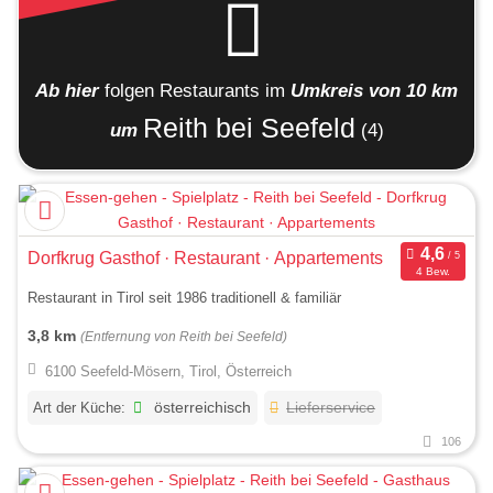
Ab hier
folgen
Restaurants
im
Umkreis von 10 km
Reith bei Seefeld
um
(4)
Dorfkrug Gasthof · Restaurant · Appartements
4 Bew.
Restaurant in Tirol seit 1986 traditionell & familiär
3,8 km
(Entfernung von Reith bei Seefeld)
6100 Seefeld-Mösern, Tirol, Österreich
Art der Küche:
österreichisch
Lieferservice
106