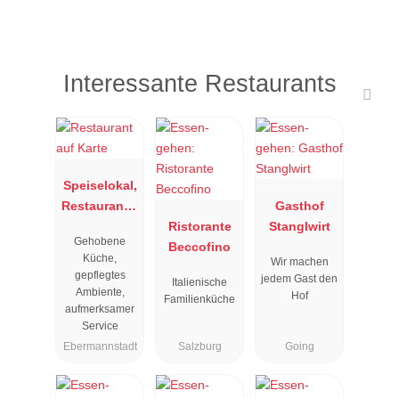
Interessante Restaurants
Speiselokal,
Restaurant "
Gasthof
Resengoerg
Ristorante
Stanglwirt
Gehobene
"
Beccofino
Küche,
Wir machen
gepflegtes
jedem Gast den
Italienische
Ambiente,
Hof
Familienküche
aufmerksamer
Service
Ebermannstadt
Salzburg
Going