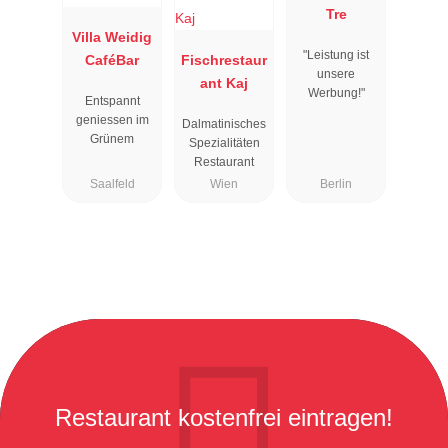
Tre
Villa Weidig
"Leistung ist
CaféBar
Fischrestaur
unsere
ant Kaj
Werbung!"
Entspannt
geniessen im
Dalmatinisches
Grünem
Spezialitäten
Restaurant
Saalfeld
Wien
Berlin
Restaurant kostenfrei eintragen!