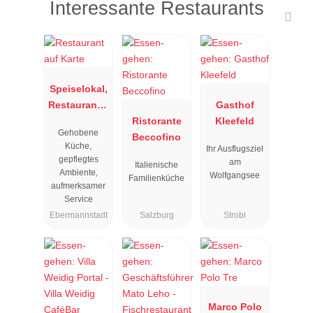
Interessante Restaurants
Speiselokal,
Restaurant "
Gasthof
Resengoerg
Ristorante
Kleefeld
Gehobene
"
Beccofino
Küche,
Ihr Ausflugsziel
gepflegtes
am
Italienische
Ambiente,
Wolfgangsee
Familienküche
aufmerksamer
Service
Ebermannstadt
Salzburg
Strobl
Marco Polo