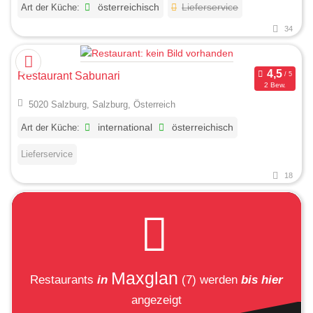
Art der Küche:
österreichisch
Lieferservice
34
Restaurant Sabunari
2 Bew.
5020 Salzburg, Salzburg, Österreich
Art der Küche:
international
österreichisch
Lieferservice
18
Maxglan
Restaurants
in
(7)
werden
bis hier
angezeigt