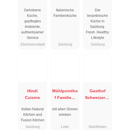
Resengoerg
Gehobene
Italienische
Die
"
Küche,
Familienküche
levantinische
gepflegtes
Küche in
Ambiente,
Salzburg.
aufmerksamer
Fresh. Healthy.
Service
Lifestyle
Ebermannstadt
Salzburg
Salzburg
Hindi
Mühlpointho
Gasthof
Cuisine
f Familien-
Schweizerha
Vitalhotel
us
Indian Natural
mit allen Sinnen
Kitchen and
erleben
Fusion Kitchen
Salzburg
Lofer
Stuhlfelden