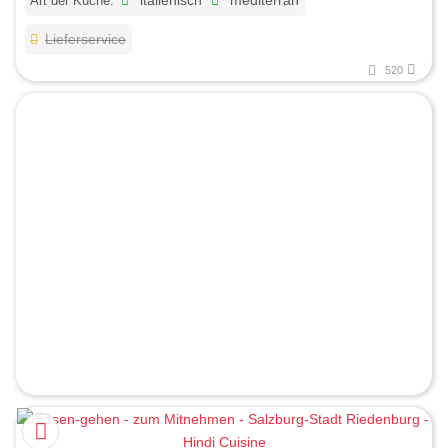
Art der Küche:
italienisch
mediterran
Lieferservice
520