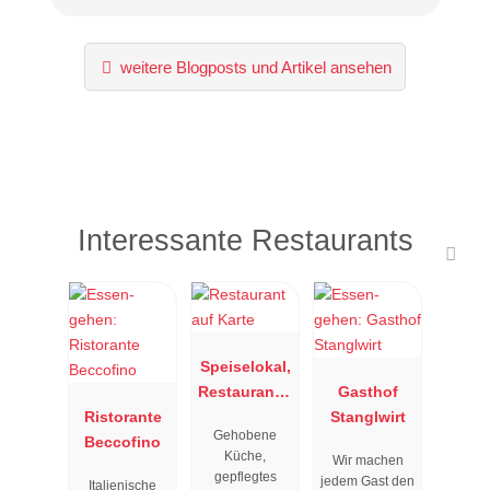
weitere Blogposts und Artikel ansehen
Interessante Restaurants
Speiselokal,
Restaurant "
Gasthof
Ristorante
Resengoerg
Stanglwirt
Gehobene
Beccofino
"
Küche,
Wir machen
gepflegtes
jedem Gast den
Italienische