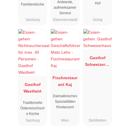
Ambiente,
Hof
Familienküche
aufmerksamer
Service
Salzburg
Ebermannstadt
Going
Gasthof
Schweizerha
us
Fischrestaur
Gasthof
ant Kaj
Wastlwirt
Dalmatinisches
Spezialitäten
Traditionelle
Restaurant
Österreischisch
e Küche
Salzburg
Wien
Stuhlfelden