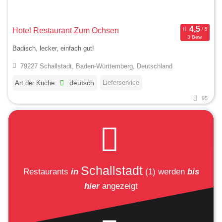
Hotel Restaurant Zum Ochsen
3 Bew.
Badisch, lecker, einfach gut!
79227 Schallstadt, Baden-Württemberg, Deutschland
Lieferservice
Art der Küche:
deutsch
95
Schallstadt
Restaurants
in
(1)
werden
bis
hier
angezeigt