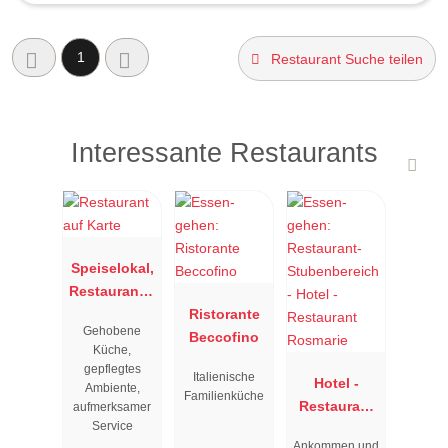
1
Restaurant Suche teilen
Interessante Restaurants
Speiselokal,
Restaurant "
Resengoerg
Ristorante
Gehobene
"
Beccofino
Küche,
gepflegtes
Italienische
Hotel -
Ambiente,
Familienküche
Restaurant
aufmerksamer
Service
Rosmarie
Ankommen und