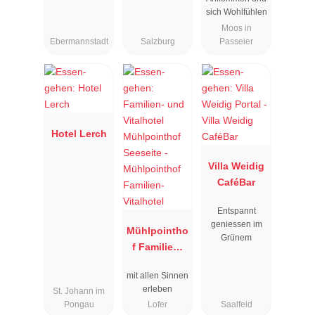
sich Wohlfühlen
Moos in
Ebermannstadt
Salzburg
Passeier
Hotel Lerch
Villa Weidig
CaféBar
Entspannt
geniessen im
Mühlpointho
Grünem
f Familien-
Vitalhotel
mit allen Sinnen
erleben
St. Johann im
Pongau
Lofer
Saalfeld