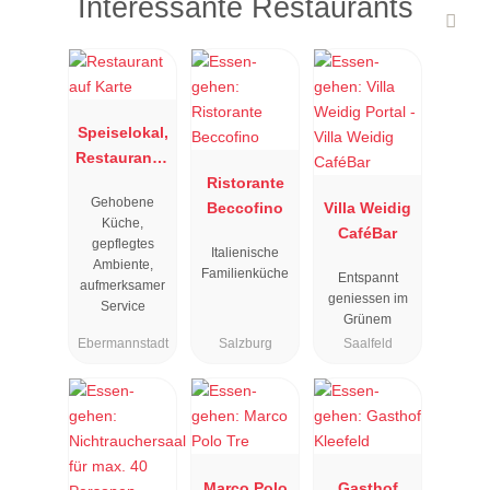
Interessante Restaurants
Speiselokal,
Restaurant "
Resengoerg
Ristorante
Gehobene
"
Beccofino
Villa Weidig
Küche,
CaféBar
gepflegtes
Italienische
Ambiente,
Familienküche
Entspannt
aufmerksamer
geniessen im
Service
Grünem
Ebermannstadt
Salzburg
Saalfeld
Marco Polo
Gasthof