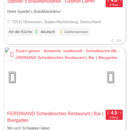
Speidel´s BrauManufaktur - Gasthof Lamm
3 Bew.
Hotel Speidel´s BrauManufaktur
72531 Hohenstein, Baden-Württemberg, Deutschland
Art der Küche:
deutsch
Lieferservice
111
FERDINAND Schwäbisches Restaurant | Bar |
3 Bew.
Biergarten
Wo sich Schwaben laben