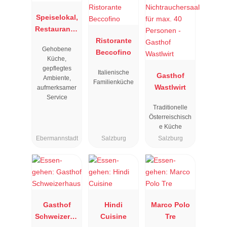
Speiselokal,
Restaurant "
Resengoerg
Ristorante
Gehobene
"
Beccofino
Küche,
gepflegtes
Italienische
Gasthof
Ambiente,
Familienküche
Wastlwirt
aufmerksamer
Service
Traditionelle
Österreischisch
e Küche
Ebermannstadt
Salzburg
Salzburg
Gasthof
Hindi
Marco Polo
Schweizerha
Cuisine
Tre