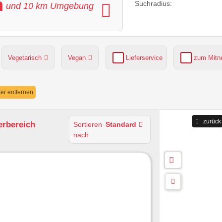
m
Suchradius:
und
10
km Umgebung
Vegetarisch
Vegan
Lieferservice
zum Mit
grüner Gastgarten
Parkplätze verfügbar
lter entfernen
zurück
erbereich
Sortieren
Standard
nach