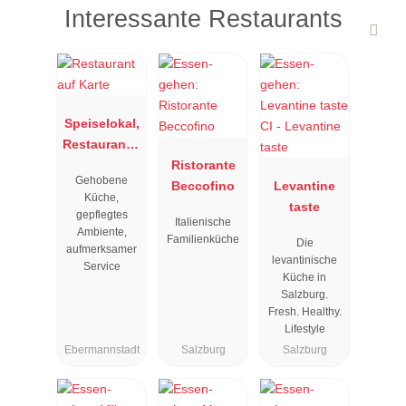
Interessante Restaurants
Speiselokal,
Restaurant "
Resengoerg
Ristorante
Gehobene
"
Beccofino
Levantine
Küche,
taste
gepflegtes
Italienische
Ambiente,
Familienküche
Die
aufmerksamer
levantinische
Service
Küche in
Salzburg.
Fresh. Healthy.
Lifestyle
Ebermannstadt
Salzburg
Salzburg