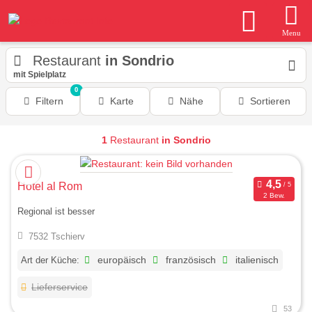
Menu
Restaurant
in Sondrio
mit Spielplatz
0
Filtern
Karte
Nähe
Sortieren
1
Restaurant
in Sondrio
Hotel al Rom
2 Bew.
Regional ist besser
7532 Tschierv
Art der Küche:
europäisch
französisch
italienisch
Lieferservice
53