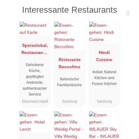
Interessante Restaurants
Speiselokal,
Restaurant "
Hindi
Resengoerg
Ristorante
Cuisine
Gehobene
"
Beccofino
Küche,
Indian Natural
gepflegtes
Kitchen and
Italienische
Ambiente,
Fusion Kitchen
Familienküche
aufmerksamer
Service
Ebermannstadt
Salzburg
Salzburg