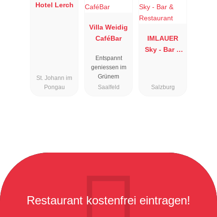
Hotel Lerch
Villa Weidig
CaféBar
IMLAUER
Sky - Bar &
Entspannt
Restaurant
geniessen im
Grünem
St. Johann im
Pongau
Saalfeld
Salzburg
Restaurant kostenfrei eintragen!