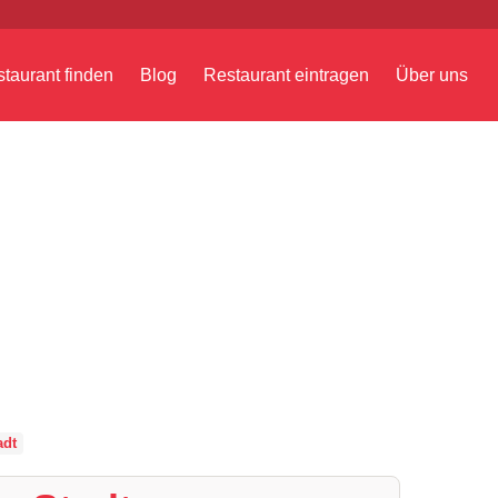
taurant finden
Blog
Restaurant eintragen
Über uns
adt