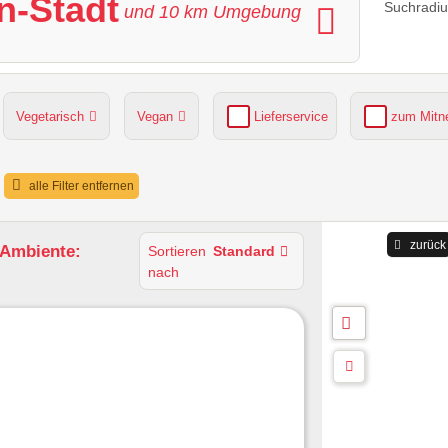
en-Stadt
Suchradiu
und
10
km Umgebung
Vegetarisch
Vegan
Lieferservice
zum Mit
grüner Gastgarten
Parkplätze verfügbar
alle Filter entfernen
zurück
 Ambiente:
Sortieren
Standard
nach