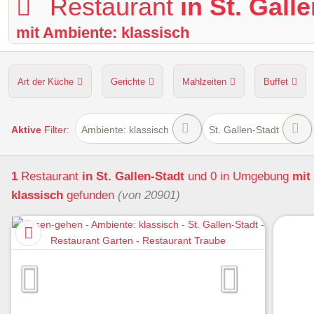
Restaurant
in St. Gall
mit Ambiente: klassisch
Art der Küche
Gerichte
Mahlzeiten
Buffet
Hunde erlaubt
Kapazität
Sitzplätze im Freien
Aktive
Filter:
Ambiente: klassisch
St. Gallen-Stadt
1
Restaurant
in St. Gallen-Stadt
und 0 in Umgebung
mit
klassisch
gefunden
(von 20901)