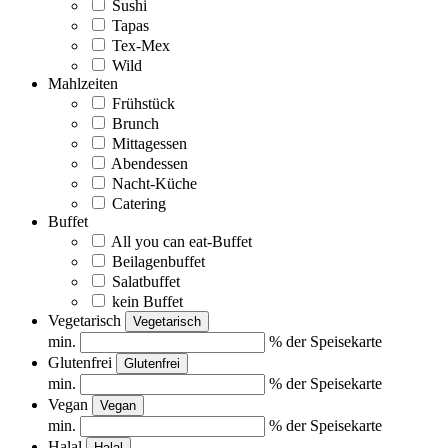
Sushi
Tapas
Tex-Mex
Wild
Mahlzeiten
Frühstück
Brunch
Mittagessen
Abendessen
Nacht-Küche
Catering
Buffet
All you can eat-Buffet
Beilagenbuffet
Salatbuffet
kein Buffet
Vegetarisch
Vegetarisch
min.
% der Speisekarte
Glutenfrei
Glutenfrei
min.
% der Speisekarte
Vegan
Vegan
min.
% der Speisekarte
Halal
Halal