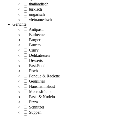
thailändisch
türkisch
ungarisch
vietnamesisch
Gerichte
Antipasti
Barbecue
Burger
Burrito
Curry
Delikatessen
Desserts
Fast-Food
Fisch
Fondue & Raclette
Gegrilltes
Hausmannskost
Meeresfrüchte
Pasta & Nudeln
Pizza
Schnitzel
Suppen