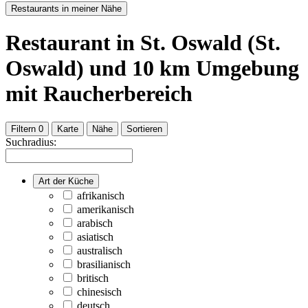
Restaurants in meiner Nähe
Restaurant
in St. Oswald (St.
Oswald)
und
10
km Umgebung
mit Raucherbereich
Filtern
0
Karte
Nähe
Sortieren
Suchradius:
Art der Küche
afrikanisch
amerikanisch
arabisch
asiatisch
australisch
brasilianisch
britisch
chinesisch
deutsch