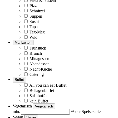
Pasta & Nudeln
Pizza
Schnitzel
Suppen
Sushi
Tapas
Tex-Mex
Wild
Mahlzeiten
Frühstück
Brunch
Mittagessen
Abendessen
Nacht-Küche
Catering
Buffet
All you can eat-Buffet
Beilagenbuffet
Salatbuffet
kein Buffet
Vegetarisch
Vegetarisch
min.
% der Speisekarte
Vegan
Vegan