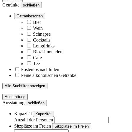
Getränke
schließen
Getränkesorten
Bier
Wein
Schnäpse
Cocktails
Longdrinks
Bio-Limonaden
Café
Tee
kostenlos nachfüllen
keine alkoholischen Getränke
Alle Suchfilter anzeigen
Ausstattung
Ausstattung
schließen
Kapazität
Kapazität
Anzahl der Personen
Sitzplätze im Freien
Sitzplätze im Freien