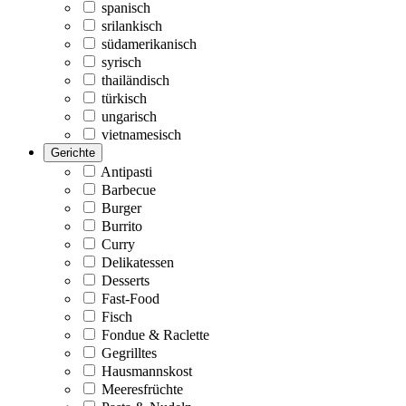
spanisch
srilankisch
südamerikanisch
syrisch
thailändisch
türkisch
ungarisch
vietnamesisch
Gerichte
Antipasti
Barbecue
Burger
Burrito
Curry
Delikatessen
Desserts
Fast-Food
Fisch
Fondue & Raclette
Gegrilltes
Hausmannskost
Meeresfrüchte