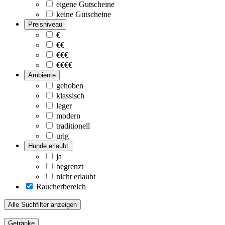
eigene Gutscheine
keine Gutscheine
Preisniveau
€
€€
€€€
€€€€
Ambiente
gehoben
klassisch
leger
modern
traditionell
urig
Hunde erlaubt
ja
begrenzt
nicht erlaubt
Raucherbereich
Alle Suchfilter anzeigen
Getränke