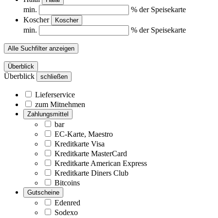
min.
% der Speisekarte
Koscher
Koscher
min.
% der Speisekarte
Alle Suchfilter anzeigen
Überblick
Überblick
schließen
Lieferservice
zum Mitnehmen
Zahlungsmittel
bar
EC-Karte, Maestro
Kreditkarte Visa
Kreditkarte MasterCard
Kreditkarte American Express
Kreditkarte Diners Club
Bitcoins
Gutscheine
Edenred
Sodexo