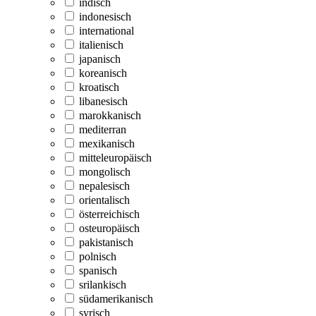
indisch
indonesisch
international
italienisch
japanisch
koreanisch
kroatisch
libanesisch
marokkanisch
mediterran
mexikanisch
mitteleuropäisch
mongolisch
nepalesisch
orientalisch
österreichisch
osteuropäisch
pakistanisch
polnisch
spanisch
srilankisch
südamerikanisch
syrisch