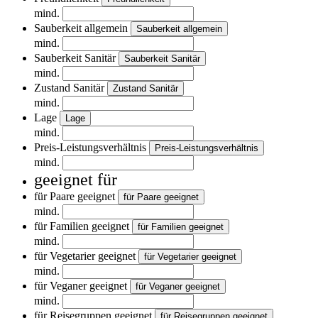
mind.
Sauberkeit allgemein
Sauberkeit allgemein
mind.
Sauberkeit Sanitär
Sauberkeit Sanitär
mind.
Zustand Sanitär
Zustand Sanitär
mind.
Lage
Lage
mind.
Preis-Leistungsverhältnis
Preis-Leistungsverhältnis
mind.
geeignet für
für Paare geeignet
für Paare geeignet
mind.
für Familien geeignet
für Familien geeignet
mind.
für Vegetarier geeignet
für Vegetarier geeignet
mind.
für Veganer geeignet
für Veganer geeignet
mind.
für Reisegruppen geeignet
für Reisegruppen geeignet