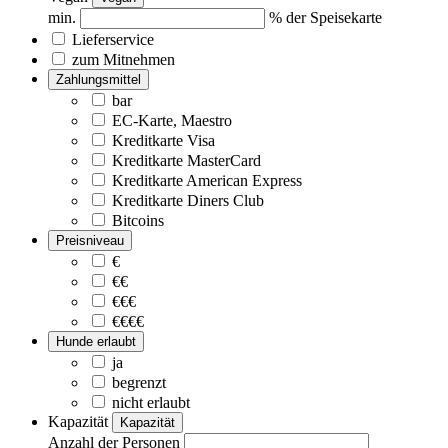
min.
% der Speisekarte
Lieferservice
zum Mitnehmen
Zahlungsmittel
bar
EC-Karte, Maestro
Kreditkarte Visa
Kreditkarte MasterCard
Kreditkarte American Express
Kreditkarte Diners Club
Bitcoins
Preisniveau
€
€€
€€€
€€€€
Hunde erlaubt
ja
begrenzt
nicht erlaubt
Kapazität
Kapazität
Anzahl der Personen