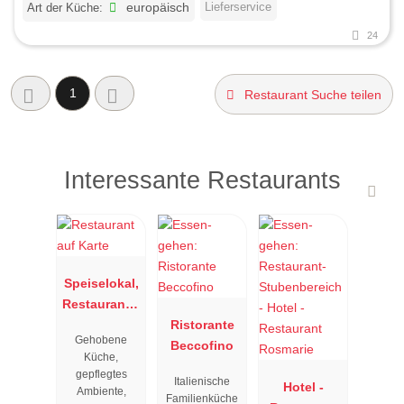
Lieferservice
Art der Küche:
europäisch
24
1
Restaurant Suche teilen
Interessante Restaurants
Speiselokal,
Restaurant "
Resengoerg
Ristorante
Gehobene
"
Beccofino
Küche,
gepflegtes
Italienische
Hotel -
Ambiente,
Familienküche