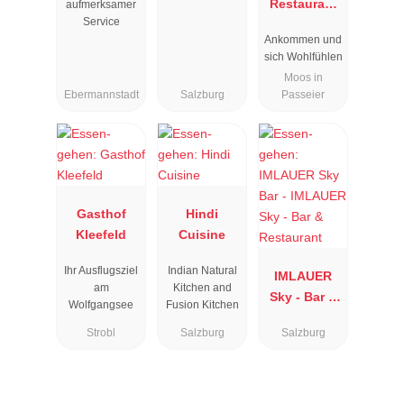
Restaurant
aufmerksamer
Service
Rosmarie
Ankommen und
sich Wohlfühlen
Moos in
Ebermannstadt
Salzburg
Passeier
Gasthof
Hindi
Kleefeld
Cuisine
Ihr Ausflugsziel
Indian Natural
IMLAUER
am
Kitchen and
Sky - Bar &
Wolfgangsee
Fusion Kitchen
Restaurant
Strobl
Salzburg
Salzburg