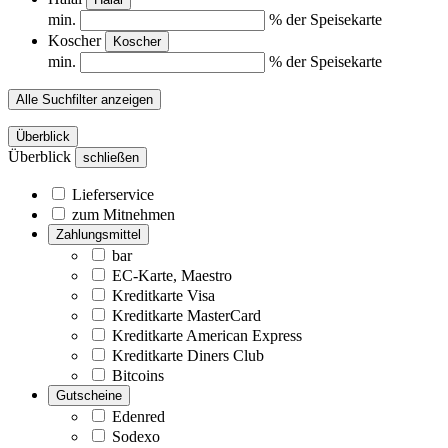
min.
% der Speisekarte
Koscher
Koscher
min.
% der Speisekarte
Alle Suchfilter anzeigen
Überblick
Überblick
schließen
Lieferservice
zum Mitnehmen
Zahlungsmittel
bar
EC-Karte, Maestro
Kreditkarte Visa
Kreditkarte MasterCard
Kreditkarte American Express
Kreditkarte Diners Club
Bitcoins
Gutscheine
Edenred
Sodexo