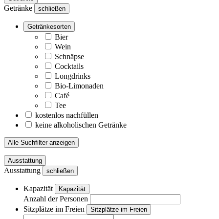
Getränke
schließen
Getränkesorten
Bier
Wein
Schnäpse
Cocktails
Longdrinks
Bio-Limonaden
Café
Tee
kostenlos nachfüllen
keine alkoholischen Getränke
Alle Suchfilter anzeigen
Ausstattung
Ausstattung
schließen
Kapazität
Kapazität
Anzahl der Personen
Sitzplätze im Freien
Sitzplätze im Freien