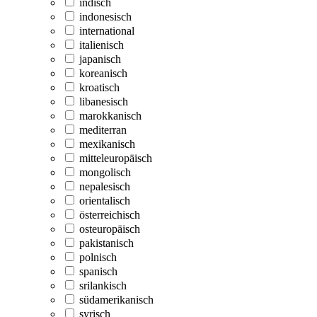
indisch
indonesisch
international
italienisch
japanisch
koreanisch
kroatisch
libanesisch
marokkanisch
mediterran
mexikanisch
mitteleuropäisch
mongolisch
nepalesisch
orientalisch
österreichisch
osteuropäisch
pakistanisch
polnisch
spanisch
srilankisch
südamerikanisch
syrisch