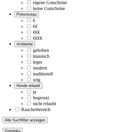
eigene Gutscheine
keine Gutscheine
Preisniveau
€
€€
€€€
€€€€
Ambiente
gehoben
klassisch
leger
modern
traditionell
urig
Hunde erlaubt
ja
begrenzt
nicht erlaubt
Raucherbereich
Alle Suchfilter anzeigen
Getränke