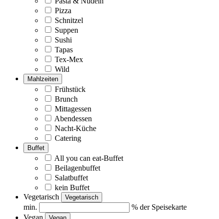
Pasta & Nudeln
Pizza
Schnitzel
Suppen
Sushi
Tapas
Tex-Mex
Wild
Mahlzeiten
Frühstück
Brunch
Mittagessen
Abendessen
Nacht-Küche
Catering
Buffet
All you can eat-Buffet
Beilagenbuffet
Salatbuffet
kein Buffet
Vegetarisch
Vegetarisch
min.
% der Speisekarte
Vegan
Vegan