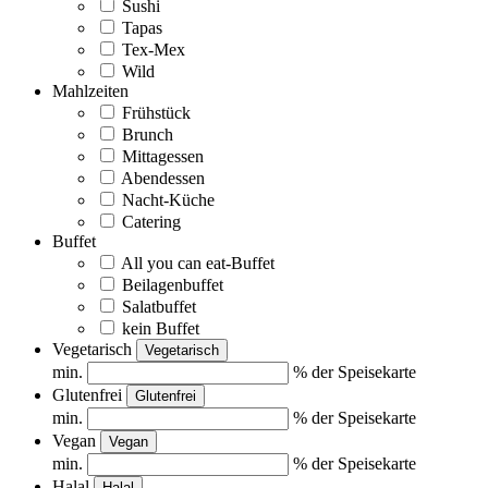
Sushi
Tapas
Tex-Mex
Wild
Mahlzeiten
Frühstück
Brunch
Mittagessen
Abendessen
Nacht-Küche
Catering
Buffet
All you can eat-Buffet
Beilagenbuffet
Salatbuffet
kein Buffet
Vegetarisch
Vegetarisch
min.
% der Speisekarte
Glutenfrei
Glutenfrei
min.
% der Speisekarte
Vegan
Vegan
min.
% der Speisekarte
Halal
Halal