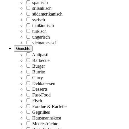
spanisch
srilankisch
südamerikanisch
syrisch
thailändisch
türkisch
ungarisch
vietnamesisch
Gerichte
Antipasti
Barbecue
Burger
Burrito
Curry
Delikatessen
Desserts
Fast-Food
Fisch
Fondue & Raclette
Gegrilltes
Hausmannskost
Meeresfrüchte