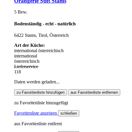
Orangerie Stift Stams
5 Bew.
Bodenständig - echt - natürlich
6422 Stams, Tirol, Österreich
Art der Küche:
international
österreichisch
international
österreichisch
Lieferservice
118
Daten werden geladen...
zu Favoritenliste hinzufügen
aus Favoritenliste entfernen
zu Favoritenliste hinzugefügt
Favoritenliste anzeigen
schließen
aus Favoritenliste entfernt