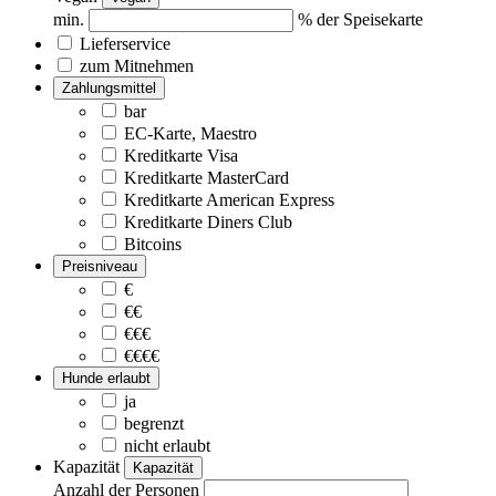
min.
% der Speisekarte
Lieferservice
zum Mitnehmen
Zahlungsmittel
bar
EC-Karte, Maestro
Kreditkarte Visa
Kreditkarte MasterCard
Kreditkarte American Express
Kreditkarte Diners Club
Bitcoins
Preisniveau
€
€€
€€€
€€€€
Hunde erlaubt
ja
begrenzt
nicht erlaubt
Kapazität
Kapazität
Anzahl der Personen