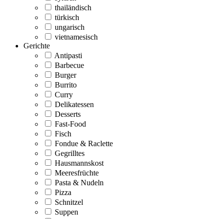
thailändisch
türkisch
ungarisch
vietnamesisch
Gerichte
Antipasti
Barbecue
Burger
Burrito
Curry
Delikatessen
Desserts
Fast-Food
Fisch
Fondue & Raclette
Gegrilltes
Hausmannskost
Meeresfrüchte
Pasta & Nudeln
Pizza
Schnitzel
Suppen