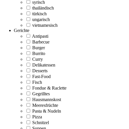
syrisch
thailändisch
türkisch
ungarisch
vietnamesisch
Gerichte
Antipasti
Barbecue
Burger
Burrito
Curry
Delikatessen
Desserts
Fast-Food
Fisch
Fondue & Raclette
Gegrilltes
Hausmannskost
Meeresfrüchte
Pasta & Nudeln
Pizza
Schnitzel
Suppen