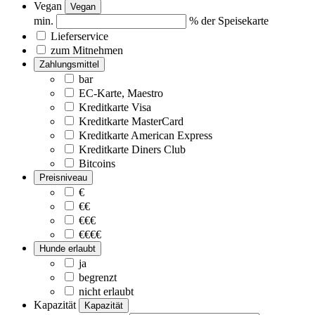
Vegan
Vegan
min.
% der Speisekarte
Lieferservice
zum Mitnehmen
Zahlungsmittel
bar
EC-Karte, Maestro
Kreditkarte Visa
Kreditkarte MasterCard
Kreditkarte American Express
Kreditkarte Diners Club
Bitcoins
Preisniveau
€
€€
€€€
€€€€
Hunde erlaubt
ja
begrenzt
nicht erlaubt
Kapazität
Kapazität