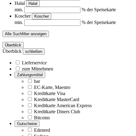
Halal
Halal
min.
% der Speisekarte
Koscher
Koscher
min.
% der Speisekarte
Alle Suchfilter anzeigen
Überblick
Überblick
schließen
Lieferservice
zum Mitnehmen
Zahlungsmittel
bar
EC-Karte, Maestro
Kreditkarte Visa
Kreditkarte MasterCard
Kreditkarte American Express
Kreditkarte Diners Club
Bitcoins
Gutscheine
Edenred