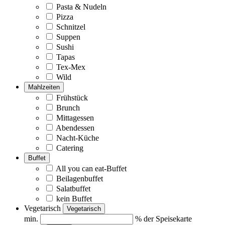
Pasta & Nudeln
Pizza
Schnitzel
Suppen
Sushi
Tapas
Tex-Mex
Wild
Mahlzeiten
Frühstück
Brunch
Mittagessen
Abendessen
Nacht-Küche
Catering
Buffet
All you can eat-Buffet
Beilagenbuffet
Salatbuffet
kein Buffet
Vegetarisch
Vegetarisch
min.
% der Speisekarte