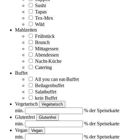
Sushi
Tapas
Tex-Mex
Wild
Mahlzeiten
Frühstück
Brunch
Mittagessen
Abendessen
Nacht-Küche
Catering
Buffet
All you can eat-Buffet
Beilagenbuffet
Salatbuffet
kein Buffet
Vegetarisch
Vegetarisch
min.
% der Speisekarte
Glutenfrei
Glutenfrei
min.
% der Speisekarte
Vegan
Vegan
min.
% der Speisekarte