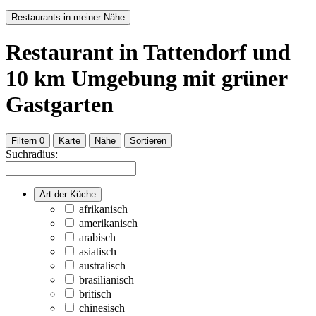
Restaurants in meiner Nähe
Restaurant
in Tattendorf
und
10
km Umgebung
mit grüner
Gastgarten
Filtern
0
Karte
Nähe
Sortieren
Suchradius:
Art der Küche
afrikanisch
amerikanisch
arabisch
asiatisch
australisch
brasilianisch
britisch
chinesisch