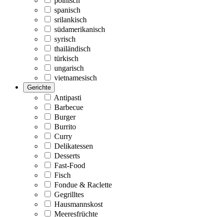
polnisch
spanisch
srilankisch
südamerikanisch
syrisch
thailändisch
türkisch
ungarisch
vietnamesisch
Gerichte
Antipasti
Barbecue
Burger
Burrito
Curry
Delikatessen
Desserts
Fast-Food
Fisch
Fondue & Raclette
Gegrilltes
Hausmannskost
Meeresfrüchte