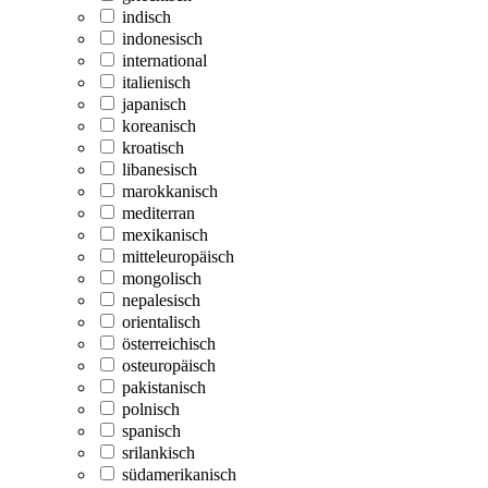
indisch
indonesisch
international
italienisch
japanisch
koreanisch
kroatisch
libanesisch
marokkanisch
mediterran
mexikanisch
mitteleuropäisch
mongolisch
nepalesisch
orientalisch
österreichisch
osteuropäisch
pakistanisch
polnisch
spanisch
srilankisch
südamerikanisch