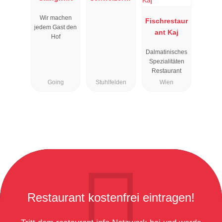
us
Wir machen
Fischrestaur
jedem Gast den
ant Kaj
Hof
Dalmatinisches
Spezialitäten
Restaurant
Going
Stuhlfelden
Wien
Restaurant kostenfrei eintragen!