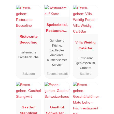
Speiselokal,
Restaurant "
Ristorante
Resengoerg
Gehobene
Beccofino
"
Villa Weidig
Küche,
CaféBar
gepflegtes
Italienische
Ambiente,
Familienküche
Entspannt
aufmerksamer
geniessen im
Service
Grünem
Salzburg
Ebermannstadt
Saalfeld
Gasthof
Gasthof
Stanglwirt
Schweizerha