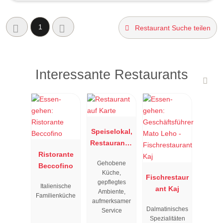
1
Restaurant Suche teilen
Interessante Restaurants
Speiselokal,
Restaurant "
Ristorante
Resengoerg
Gehobene
Beccofino
"
Küche,
Fischrestaur
gepflegtes
Italienische
ant Kaj
Ambiente,
Familienküche
aufmerksamer
Dalmatinisches
Service
Spezialitäten