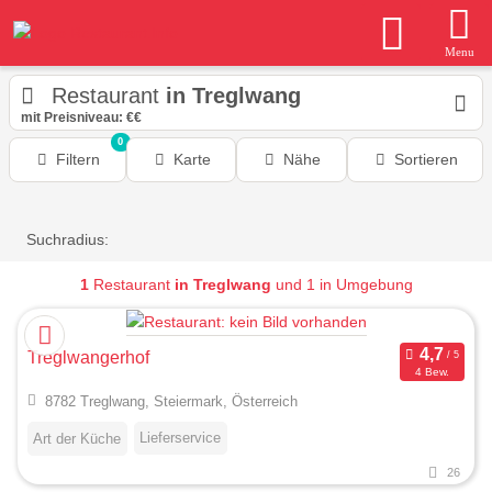
Menu
Restaurant
in Treglwang
mit Preisniveau: €€
0
Filtern
Karte
Nähe
Sortieren
Suchradius:
1
Restaurant
in Treglwang
und 1 in Umgebung
Treglwangerhof
4 Bew.
8782 Treglwang, Steiermark, Österreich
Lieferservice
Art der Küche
26