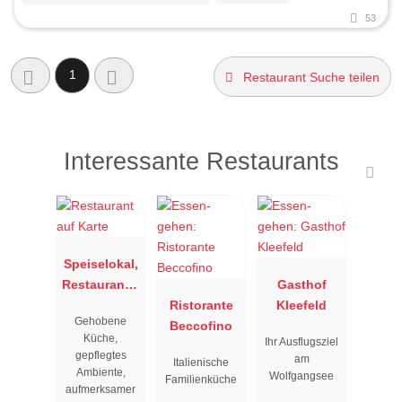
53
1
Restaurant Suche teilen
Interessante Restaurants
Speiselokal,
Restaurant "
Gasthof
Resengoerg
Ristorante
Kleefeld
Gehobene
"
Beccofino
Küche,
Ihr Ausflugsziel
gepflegtes
am
Italienische
Ambiente,
Wolfgangsee
Familienküche
aufmerksamer