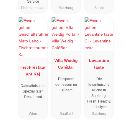
Service
Ebermannstadt
Salzburg
Strobl
Villa Weidig
Levantine
Fischrestaur
CaféBar
taste
ant Kaj
Entspannt
Die
geniessen im
levantinische
Dalmatinisches
Grünem
Küche in
Spezialitäten
Salzburg.
Restaurant
Fresh. Healthy.
Lifestyle
Wien
Saalfeld
Salzburg