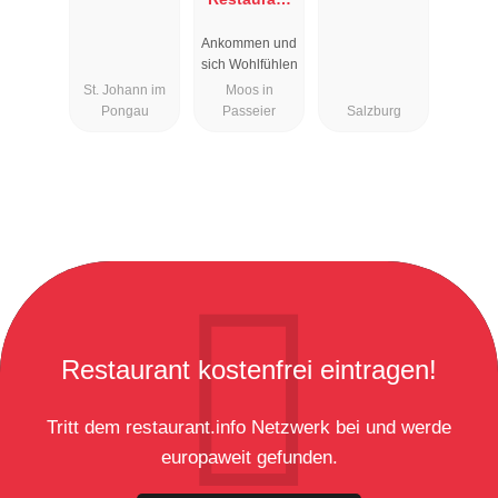
Rosmarie
Ankommen und
sich Wohlfühlen
St. Johann im
Moos in
Pongau
Passeier
Salzburg
Restaurant kostenfrei eintragen!
Tritt dem restaurant.info Netzwerk bei und werde
europaweit gefunden.