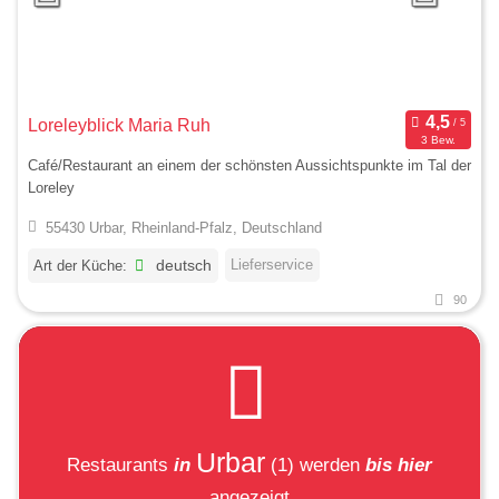
Loreleyblick Maria Ruh
3 Bew.
Café/Restaurant an einem der schönsten Aussichtspunkte im Tal der
Loreley
55430 Urbar, Rheinland-Pfalz, Deutschland
Lieferservice
Art der Küche:
deutsch
90
Urbar
Restaurants
in
(1)
werden
bis hier
angezeigt