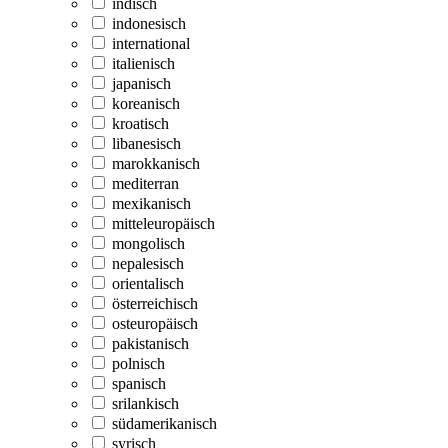
indisch
indonesisch
international
italienisch
japanisch
koreanisch
kroatisch
libanesisch
marokkanisch
mediterran
mexikanisch
mitteleuropäisch
mongolisch
nepalesisch
orientalisch
österreichisch
osteuropäisch
pakistanisch
polnisch
spanisch
srilankisch
südamerikanisch
syrisch