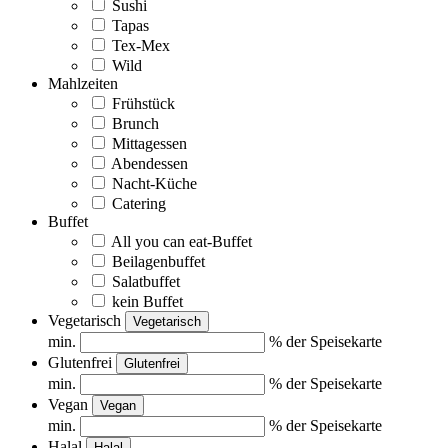
Sushi
Tapas
Tex-Mex
Wild
Mahlzeiten
Frühstück
Brunch
Mittagessen
Abendessen
Nacht-Küche
Catering
Buffet
All you can eat-Buffet
Beilagenbuffet
Salatbuffet
kein Buffet
Vegetarisch
Vegetarisch
min.
% der Speisekarte
Glutenfrei
Glutenfrei
min.
% der Speisekarte
Vegan
Vegan
min.
% der Speisekarte
Halal
Halal