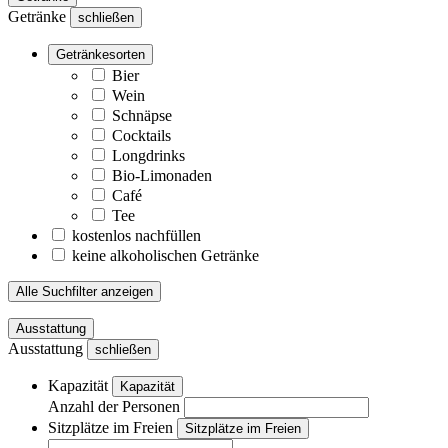
Getränke
schließen
Getränkesorten
Bier
Wein
Schnäpse
Cocktails
Longdrinks
Bio-Limonaden
Café
Tee
kostenlos nachfüllen
keine alkoholischen Getränke
Alle Suchfilter anzeigen
Ausstattung
Ausstattung
schließen
Kapazität
Kapazität
Anzahl der Personen
Sitzplätze im Freien
Sitzplätze im Freien