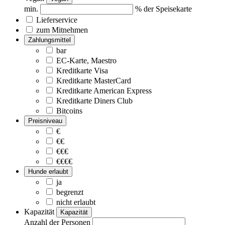
min.
% der Speisekarte
Lieferservice
zum Mitnehmen
Zahlungsmittel
bar
EC-Karte, Maestro
Kreditkarte Visa
Kreditkarte MasterCard
Kreditkarte American Express
Kreditkarte Diners Club
Bitcoins
Preisniveau
€
€€
€€€
€€€€
Hunde erlaubt
ja
begrenzt
nicht erlaubt
Kapazität
Kapazität
Anzahl der Personen