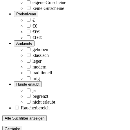
eigene Gutscheine
keine Gutscheine
Preisniveau
€
€€
€€€
€€€€
Ambiente
gehoben
klassisch
leger
modern
traditionell
urig
Hunde erlaubt
ja
begrenzt
nicht erlaubt
Raucherbereich
Alle Suchfilter anzeigen
Getränke