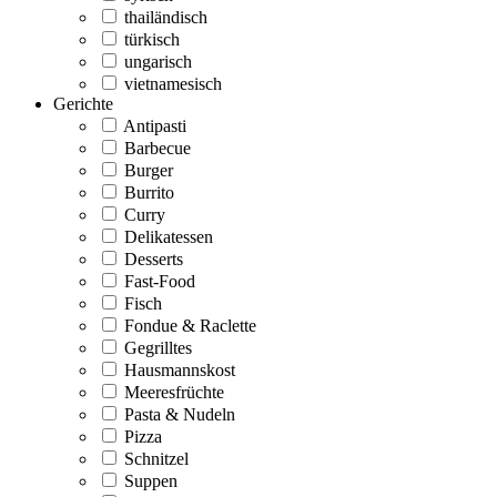
thailändisch
türkisch
ungarisch
vietnamesisch
Gerichte
Antipasti
Barbecue
Burger
Burrito
Curry
Delikatessen
Desserts
Fast-Food
Fisch
Fondue & Raclette
Gegrilltes
Hausmannskost
Meeresfrüchte
Pasta & Nudeln
Pizza
Schnitzel
Suppen