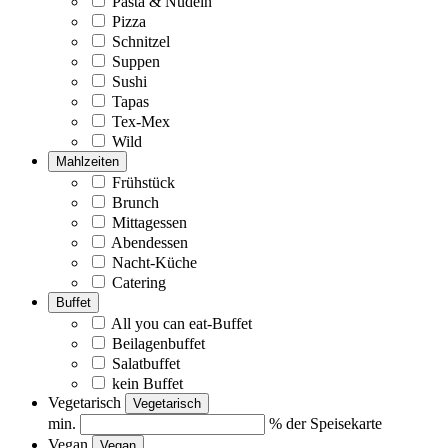
Pasta & Nudeln
Pizza
Schnitzel
Suppen
Sushi
Tapas
Tex-Mex
Wild
Mahlzeiten
Frühstück
Brunch
Mittagessen
Abendessen
Nacht-Küche
Catering
Buffet
All you can eat-Buffet
Beilagenbuffet
Salatbuffet
kein Buffet
Vegetarisch
Vegetarisch
min.
% der Speisekarte
Vegan
Vegan