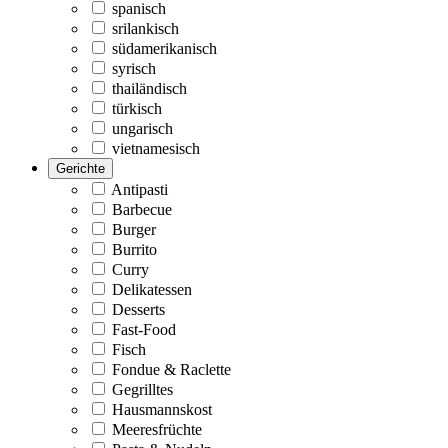
spanisch
srilankisch
südamerikanisch
syrisch
thailändisch
türkisch
ungarisch
vietnamesisch
Gerichte
Antipasti
Barbecue
Burger
Burrito
Curry
Delikatessen
Desserts
Fast-Food
Fisch
Fondue & Raclette
Gegrilltes
Hausmannskost
Meeresfrüchte