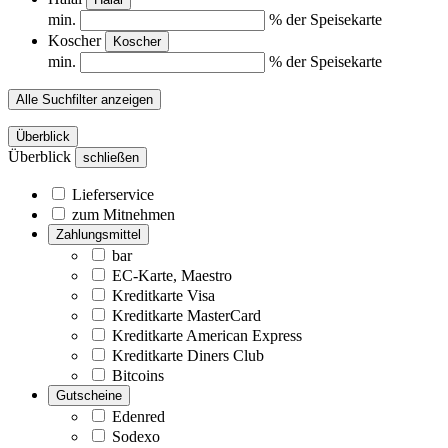
min.
% der Speisekarte
Koscher
Koscher
min.
% der Speisekarte
Alle Suchfilter anzeigen
Überblick
Überblick
schließen
Lieferservice
zum Mitnehmen
Zahlungsmittel
bar
EC-Karte, Maestro
Kreditkarte Visa
Kreditkarte MasterCard
Kreditkarte American Express
Kreditkarte Diners Club
Bitcoins
Gutscheine
Edenred
Sodexo