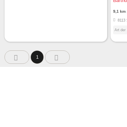
Bartho
9,1 km
8113 
Art der
1