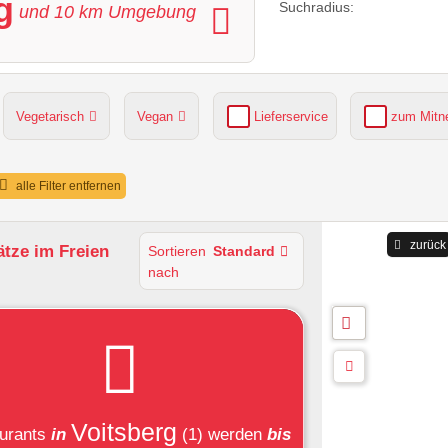
g
Suchradius:
und
10
km Umgebung
Vegetarisch
Vegan
Lieferservice
zum Mit
grüner Gastgarten
Parkplätze verfügbar
alle Filter entfernen
zurück
ätze im Freien
Sortieren
Standard
nach
Voitsberg
urants
in
(1)
werden
bis