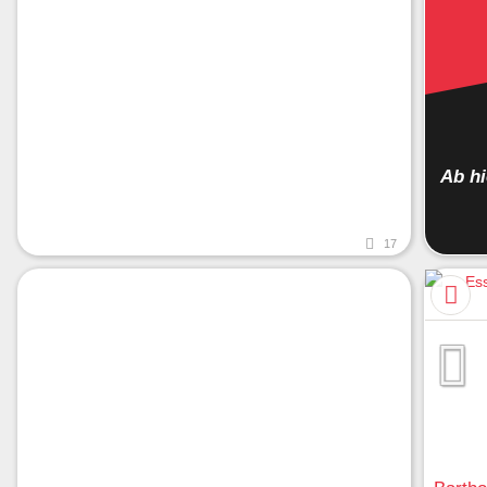
Ab h
17