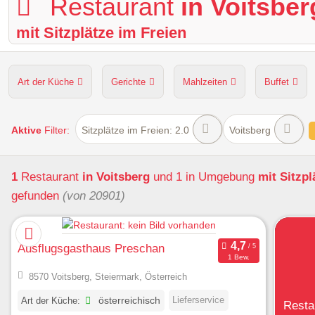
Restaurant
in Voitsber
mit Sitzplätze im Freien
Art der Küche
Gerichte
Mahlzeiten
Buffet
Hunde erlaubt
Kapazität
Sitzplätze im Freien
Aktive
Filter:
Sitzplätze im Freien: 2.0
Voitsberg
1
Restaurant
in Voitsberg
und 1 in Umgebung
mit Sitzpl
gefunden
(von 20901)
Ausflugsgasthaus Preschan
1 Bew.
8570 Voitsberg, Steiermark, Österreich
Lieferservice
Art der Küche:
österreichisch
Resta