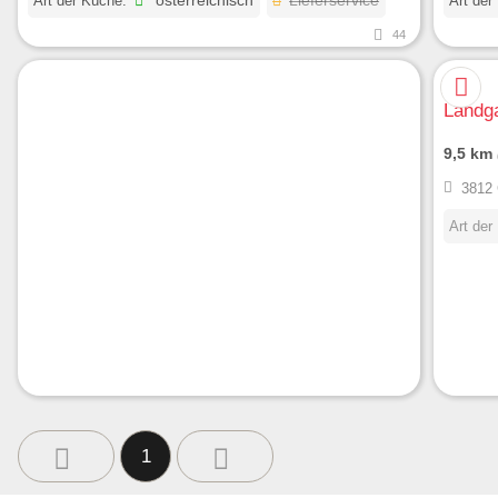
Art der Küche:
österreichisch
Lieferservice
Art der
44
Landg
9,5 km
3812 
Art der
1