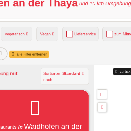
en an der Thaya
und
10
km Umgebung
Vegetarisch
Vegan
Lieferservice
zum Mit
grüner Gastgarten
Parkplätze verfügbar
alle Filter entfernen
zurück
bung
mit
Sortieren
Standard
nach
Waidhofen an der
aurants
in