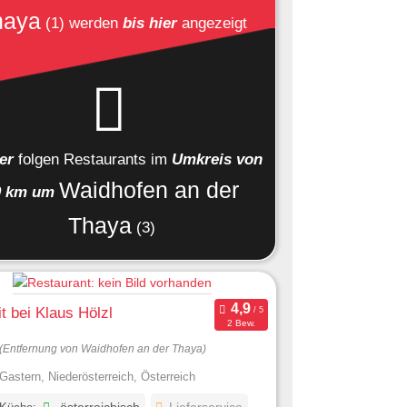
haya
(1)
werden
bis hier
angezeigt
ier
folgen
Restaurants
im
Umkreis von
Waidhofen an der
0 km um
Thaya
(3)
t bei Klaus Hölzl
2 Bew.
(Entfernung von Waidhofen an der Thaya)
Gastern, Niederösterreich, Österreich