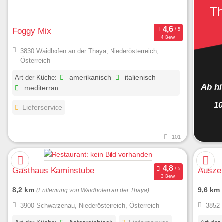
T
Foggy Mix
4 Bew.
3830 Waidhofen an der Thaya, Niederösterreich,
Österreich
Art der Küche:
amerikanisch
italienisch
Ab h
mediterran
1
Lieferservice
101
Gasthaus Kaminstube
Auszei
3 Bew.
8,2 km
9,6 km
(Entfernung von Waidhofen an der Thaya)
3900 Schwarzenau, Niederösterreich, Österreich
3852 