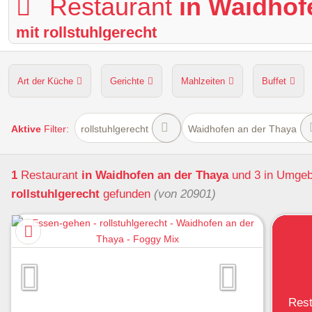
Restaurant
in Waidhof
mit rollstuhlgerecht
Art der Küche
Gerichte
Mahlzeiten
Buffet
Hunde erlaubt
Kapazität
Sitzplätze im Freien
Aktive
Filter:
rollstuhlgerecht
Waidhofen an der Thaya
1
Restaurant
in Waidhofen an der Thaya
und 3 in Umge
rollstuhlgerecht
gefunden
(von 20901)
Rest