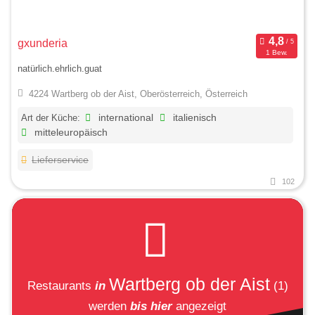
gxunderia
1 Bew.
natürlich.ehrlich.guat
4224 Wartberg ob der Aist, Oberösterreich, Österreich
Art der Küche:
international
italienisch
mitteleuropäisch
Lieferservice
102
Wartberg ob der Aist
Restaurants
in
(1)
werden
bis hier
angezeigt