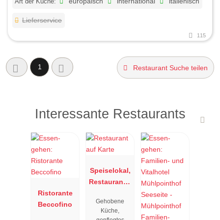
Art der Küche:
europäisch
international
italienisch
Lieferservice
115
1
Restaurant Suche teilen
Interessante Restaurants
Speiselokal,
Restaurant "
Ristorante
Resengoerg
Gehobene
Beccofino
"
Küche,