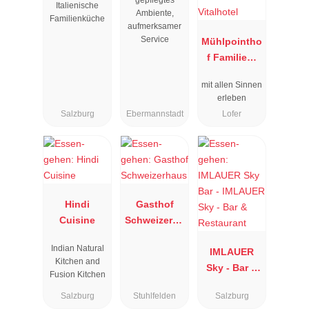
gepflegtes
Italienische
Ambiente,
Familienküche
aufmerksamer
Service
Mühlpointho
f Familien-
Vitalhotel
mit allen Sinnen
erleben
Salzburg
Ebermannstadt
Lofer
Hindi
Gasthof
Cuisine
Schweizerha
us
Indian Natural
IMLAUER
Kitchen and
Sky - Bar &
Fusion Kitchen
Restaurant
Salzburg
Stuhlfelden
Salzburg