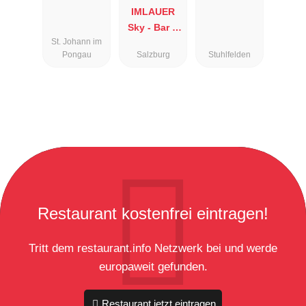
IMLAUER
Sky - Bar &
St. Johann im
Restaurant
Pongau
Salzburg
Stuhlfelden
Restaurant kostenfrei eintragen!
Tritt dem restaurant.info Netzwerk bei und werde
europaweit gefunden.
Restaurant jetzt eintragen