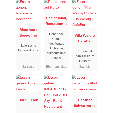
Speiselokal,
Restaurant "
Ristorante
Resengoerg
Gehobene
Beccofino
"
Villa Weidig
Küche,
CaféBar
gepflegtes
Italienische
Ambiente,
Familienküche
Entspannt
aufmerksamer
geniessen im
Service
Grünem
Salzburg
Ebermannstadt
Saalfeld
Hotel Lerch
Gasthof
Schweizerha
us