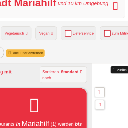
dt Mariahilf
und
10
km Umgebung
Vegetarisch
Vegan
Lieferservice
zum Mit
grüner Gastgarten
Parkplätze verfügbar
alle Filter entfernen
zurück
ng
mit
Sortieren
Standard
nach
Mariahilf
aurants
in
(1)
werden
bis