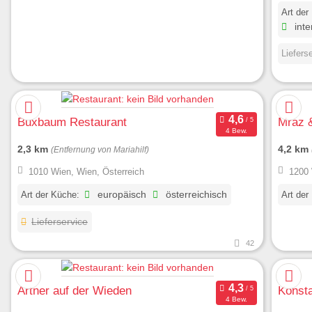
Art der
inte
Liefers
Buxbaum Restaurant
Mraz 
4 Bew.
2,3 km
4,2 km
(Entfernung von Mariahilf)
1010 Wien, Wien, Österreich
1200 
Art der Küche:
europäisch
österreichisch
Art der
Lieferservice
42
Artner auf der Wieden
Konsta
4 Bew.