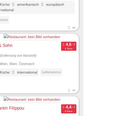
 Küche:
amerikanisch
europäisch
rnational
ervice
94
& Sohn
4 Bew.
(Entfernung von Mariahilf)
Wien, Wien, Österreich
Lieferservice
 Küche:
international
34
ntin Filippou
4 Bew.