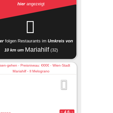
hier
angezeigt
ier
folgen
Restaurants
im
Umkreis von
Mariahilf
10 km um
(32)