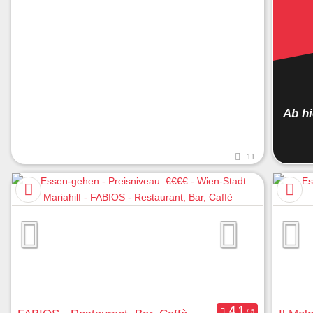
Ab h
11