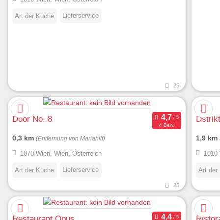
Lieferservice
Art der Küche
25
Door No. 8
Dstrik
4 Bew.
0,3 km
1,9 km
(Entfernung von Mariahilf)
1070 Wien, Wien, Österreich
1010 
Lieferservice
Art der Küche
Art der
25
Restaurant Opus
Ristor