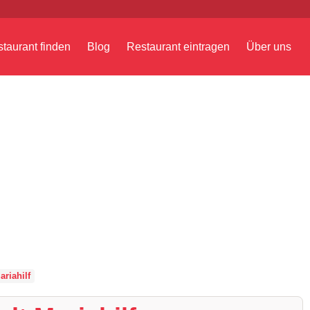
taurant finden
Blog
Restaurant eintragen
Über uns
ariahilf