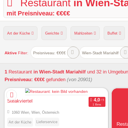
Restaurant
in Wien-Sta
mit Preisniveau: €€€€
Art der Küche
Gerichte
Mahlzeiten
Buffet
Hunde erlaubt
Kapazität
Sitzplätze im Freien
Aktive
Filter:
Preisniveau: €€€€
Wien-Stadt Mariahilf
1
Restaurant
in Wien-Stadt Mariahilf
und 32 in Umgebu
Preisniveau: €€€€
gefunden
(von 20901)
Steakviertel
1 Bew.
1060 Wien, Wien, Österreich
Lieferservice
Art der Küche
Rest