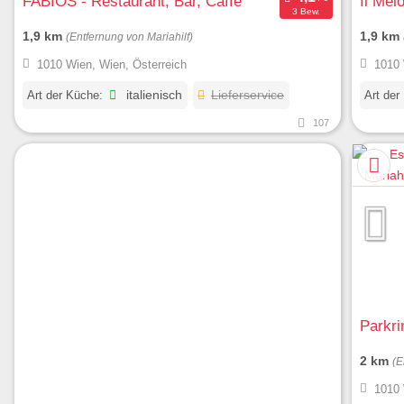
FABIOS - Restaurant, Bar, Caffè
Il Mel
3 Bew.
1,9 km
1,9 km
(Entfernung von Mariahilf)
1010 Wien, Wien, Österreich
1010 
Art der Küche:
italienisch
Lieferservice
Art der
107
Parkri
2 km
(E
1010 