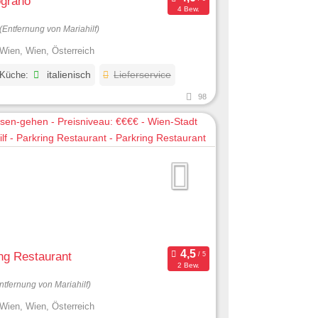
ograno
4 Bew.
(Entfernung von Mariahilf)
Wien, Wien, Österreich
 Küche:
italienisch
Lieferservice
98
ng Restaurant
2 Bew.
ntfernung von Mariahilf)
Wien, Wien, Österreich