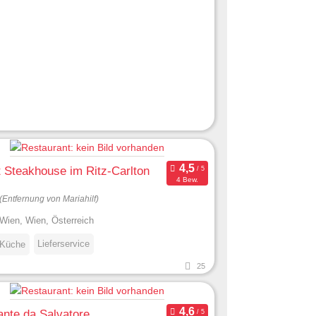
t Steakhouse im Ritz-Carlton
4 Bew.
(Entfernung von Mariahilf)
Wien, Wien, Österreich
Lieferservice
 Küche
25
ante da Salvatore